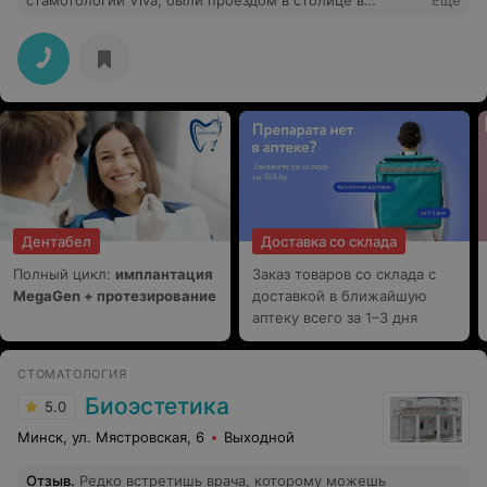
стамотологии Viva, были проездом в столице в
Еще
выходной день,обратились за помощью по острой
боли, об звонили четыре стоматологии, ( то,нет врача,
то только по записи),отозвались только здесь!
Администратор Лариса вежлива, компетентна всё
обьяснила поятно и пригласила врача. Оперативно,
профессионально приняли, очень приятно, что есть
такие клинники.
Дентабел
Доставка со склада
Полный цикл:
имплантация
Заказ товаров со склада с
MegaGen + протезирование
доставкой в ближайшую
аптеку всего за 1–3 дня
СТОМАТОЛОГИЯ
Биоэстетика
5.0
Минск, ул. Мястровская, 6
Выходной
Отзыв
.
Редко встретишь врача, которому можешь