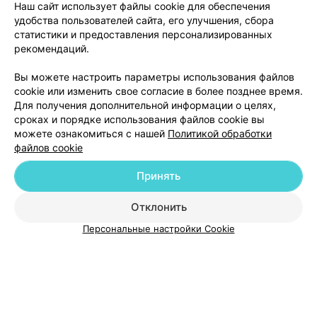
Наш сайт использует файлы cookie для обеспечения
удобства пользователей сайта, его улучшения, сбора
статистики и предоставления персонализированных
рекомендаций.
Добавить компанию
Вы можете настроить параметры использования файлов
cookie или изменить свое согласие в более позднее время.
Добавить специалиста
Для получения дополнительной информации о целях,
сроках и порядке использования файлов cookie вы
можете ознакомиться с нашей
Политикой обработки
файлов cookie
Принять
О проекте
Новости проекта
Размещение рекламы
Отклонить
Медицинский маркетинг
Публичный договор
Пользовательское соглашение
Способы оплаты
Персональные настройки Cookie
Вакансии
Партнеры
Написать руководителю 103.by
Написать в поддержку
Персональные настройки cookie