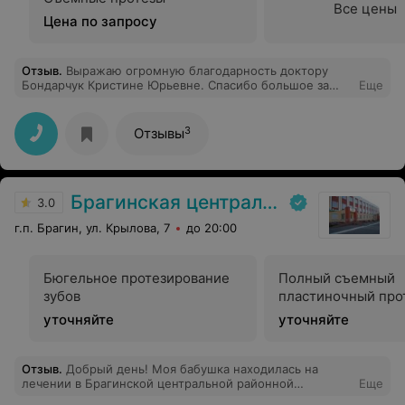
Все цены
Цена по запросу
Отзыв
.
Выражаю огромную благодарность доктору
Бондарчук Кристине Юрьевне. Спасибо большое за
Еще
профессионализм, ее чуткое отношение к пациентам,
внимание, заботу и доброту. У нее очень легкие и
добрые руки. В момент отчаяния и боли облегчила
3
Отзывы
страдания моей дочери Виктории. Кристина Юрьевна –
доктор от Бога. Побольше бы таких врачей. Прошу
руководство клиники объявить ей благодарность и по
возможности поощрить материально и морально.
Брагинская центральная районная больница
3.0
г.п. Брагин, ул. Крылова, 7
до 20:00
Бюгельное протезирование
Полный съемный
зубов
пластиночный про
уточняйте
уточняйте
Отзыв
.
Добрый день! Моя бабушка находилась на
лечении в Брагинской центральной районной
Еще
больнице в январе 2020 года. Хочу выразить