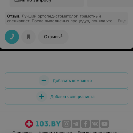
Отзыв
.
Лучший ортопед-стоматолог, грамотный
специалист. После выполненых процедур, поняла что
Еще
попала в руки профессионала своего дела и
компентентного врача. Всегда находит время для
срочных приёмов. Спасибо за великолепную работу по
3
Отзывы
установке коронок
Добавить компанию
Добавить специалиста
О проекте
Новости проекта
Размещение рекламы