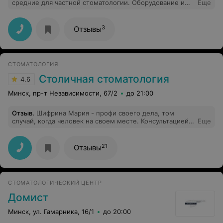
средние для частной стоматологии. Оборудование и
Еще
материалы качественные (у меня вопросов не
возникало за все время). Персонал вежливый и
внимательный. Недавно сделали ремонт. Очень
3
Отзывы
рекомендую стоматолога Л Ольгу Евгеньевну. Лечит
бережно, я чаще даже без анестезии лечу зубы.
Рассказывает и показывает, что надо лечить, что
можно подождать и что вообще в каком состоянии.
СТОМАТОЛОГИЯ
Правда может придется ждать пару недель запись к
ней, как повезет.
Столичная стоматология
4.6
Минск, пр-т Независимости, 67/2
до 21:00
Отзыв
.
Шифрина Мария - профи своего дела, том
случай, когда человек на своем месте. Консультацией
Еще
и результатом доволен. Данную клинику рекомендую))
21
Отзывы
СТОМАТОЛОГИЧЕСКИЙ ЦЕНТР
Домист
Минск, ул. Гамарника, 16/1
до 20:00