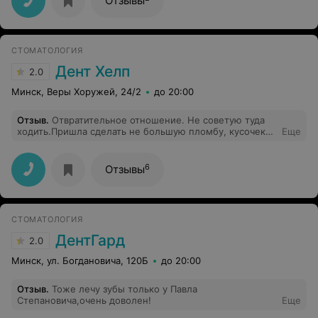
Отзывы
СТОМАТОЛОГИЯ
Дент Хелп
2.0
Минск, Веры Хоружей, 24/2
до 20:00
Отзыв
.
Отвратительное отношение. Не советую туда
ходить.Пришла сделать не большую пломбу, кусочек
Еще
откололся, а мне зуб просто напросто испоганили... И
сказали что это так и было!!! Не советую!!!
6
Отзывы
СТОМАТОЛОГИЯ
ДентГард
2.0
Минск, ул. Богдановича, 120Б
до 20:00
Отзыв
.
Тоже лечу зубы только у Павла
Степановича,очень доволен!
Еще