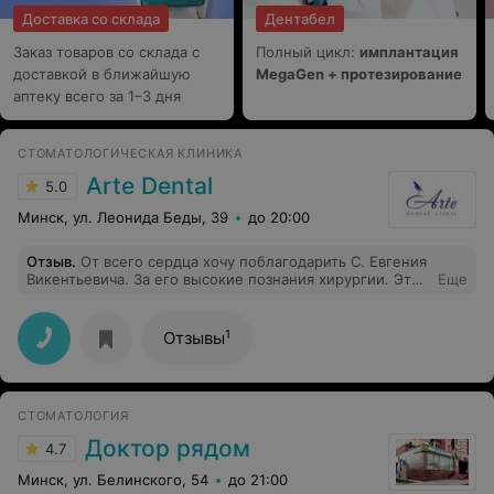
Доставка со склада
Дентабел
Заказ товаров со склада с
Полный цикл:
имплантация
доставкой в ближайшую
MegaGen + протезирование
аптеку всего за 1–3 дня
СТОМАТОЛОГИЧЕСКАЯ КЛИНИКА
Arte Dental
5.0
Минск, ул. Леонида Беды, 39
до 20:00
Отзыв
.
От всего сердца хочу поблагодарить С. Евгения
Викентьевича. За его высокие познания хирургии. Это
Еще
великий мастер, детально разбирающийся в своём
деле с ЗОЛОТЫМИ РУКАМИ. На протяжении 10 дней, я
обратилась во многие стамотологический клиники, где
1
Отзывы
все предлогала все удалить и поставить импланты. В
Советской стамотологии боролись за живые зубы, а
так же лечили и спасали любой зуб. А современная
дентальная медицина диктует моду обратного
СТОМАТОЛОГИЯ
характера-были бы деньги!! Все вырвем, и все
поставим!!!)))) Деньги-деньгами, прибыль-прибылью,
Доктор рядом
4.7
но о людях нельзя забывать! На столько
внимательного, детально разбирающегося в сложных
Минск, ул. Белинского, 54
до 21:00
случаях и исправление их. Редко повезёт - попасть к