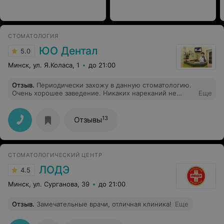
СТОМАТОЛОГИЯ
ЮО Дентал
5.0
Минск, ул. Я.Коласа, 1
до 21:00
Отзыв
.
Периодически захожу в данную стоматологию.
Очень хорошее заведение. Никаких нареканий не
Еще
было (ставил пару пломб). Лечусь у Врача Товстик
Евгения. Очень приятная девушка
13
Отзывы
СТОМАТОЛОГИЧЕСКИЙ ЦЕНТР
ЛОДЭ
4.5
Минск, ул. Сурганова, 39
до 21:00
Отзыв
.
Замечательные врачи, отличная клиника!
Еще