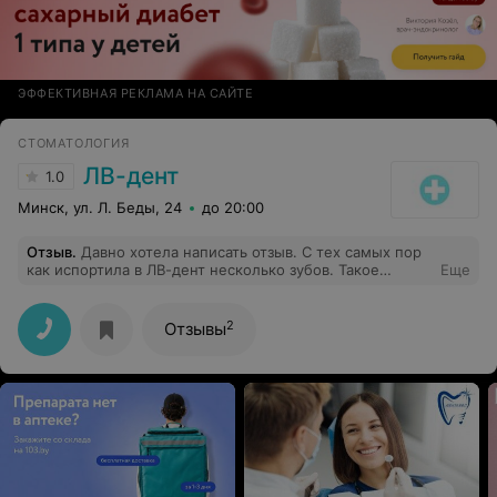
ЭФФЕКТИВНАЯ РЕКЛАМА НА САЙТЕ
СТОМАТОЛОГИЯ
ЛВ-дент
1.0
Минск, ул. Л. Беды, 24
до 20:00
Отзыв
.
Давно хотела написать отзыв. С тех самых пор
как испортила в ЛВ-дент несколько зубов. Такое
Еще
впечатление, что персонал набирают по знакомству и
терапевты работают под директора-ортопеда.
2
Отзывы