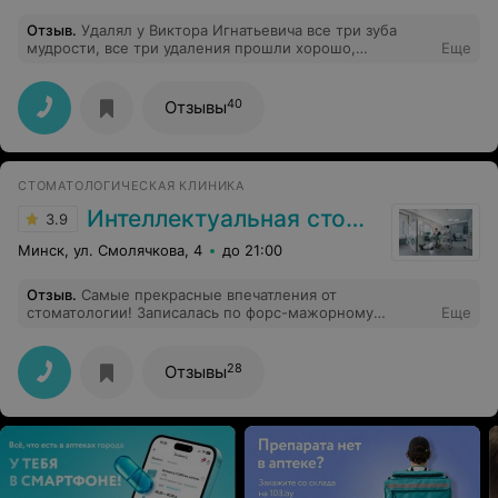
честному, открытом человеку и профессиональному
Отзыв
.
Удалял у Виктора Игнатьевича все три зуба
врачу. Ваша забота о людях в профессии очень
мудрости, все три удаления прошли хорошо,
Еще
дорогого стоит!!! Успехов Вам и вашей команде.
восстановился легко. Большое спасибо, специалиста
рекомендую!
40
Отзывы
СТОМАТОЛОГИЧЕСКАЯ КЛИНИКА
Интеллектуальная стоматология
3.9
Минск, ул. Смолячкова, 4
до 21:00
Отзыв
.
Самые прекрасные впечатления от
стоматологии! Записалась по форс-мажорному
Еще
обстоятельству, мне сразу же нашли окошко и
приняли вовремя. Врач каким-то виртуозным образом
все исправила, я провела в кресле не более 30 минут.
28
Отзывы
И все так заботливо, никакого дискомфорта ни до, ни
после процедуры. Пока это самая профессиональная
стоматологическая клиника, которую я встречала.
Отныне - хожу только туда. Спасибо!