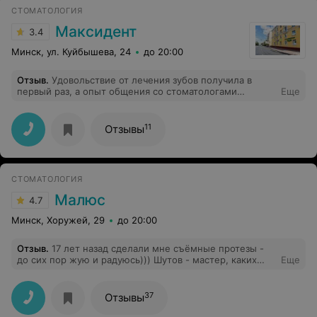
принимать после другого врача, идите к своему либо
СТОМАТОЛОГИЯ
обращайтесь в другие стоматологии». Почему
администратор принимает решение за врачей или это
Максидент
3.4
такое правило у клиники???
Минск, ул. Куйбышева, 24
до 20:00
Отзыв
.
Удовольствие от лечения зубов получила в
первый раз, а опыт общения со стоматологами
Еще
имею.Все было профессионально и качественно. Укола
даже не почувствовала, и потом было не больно. Мне
нарастили зуб, а я думала, что без коронки не
11
Отзывы
обойтись.СПАСИБО! Я очень благодарна Игорю
Григорьевичу за его "мягкие" руки.
СТОМАТОЛОГИЯ
Малюс
4.7
Минск, Хоружей, 29
до 20:00
Отзыв
.
17 лет назад сделали мне съёмные протезы -
до сих пор жую и радуюсь))) Шутов - мастер, каких
Еще
мало, и команда у него, что надо, слава Богу за таких
спецов!!!
37
Отзывы