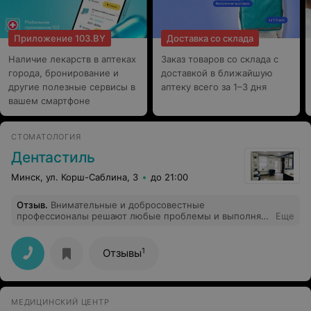
Приложение 103.BY
Доставка со склада
Наличие лекарств в аптеках
Заказ товаров со склада с
города, бронирование и
доставкой в ближайшую
другие полезные сервисы в
аптеку всего за 1–3 дня
вашем смартфоне
СТОМАТОЛОГИЯ
Дентастиль
Минск, ул. Корш-Саблина, 3
до 21:00
Отзыв
.
Внимательные и добросовестные
профессионалы решают любые проблемы и выполнят
Еще
все ваши пожелания. Перестал бояться стоматолога.
Лечение в домашней обстановке. Ирина
Александровна и Аня колдовали над моими
1
Отзывы
проблемами больше месяца. Улыбка до ушей.
Сердечное спасибо им за это. Если нет серьезных
проблем с зубами, можно просто зайти в клинику и
полюбоваться очаровательным персоналом. И
МЕДИЦИНСКИЙ ЦЕНТР
провести профессиональную гигиену. Рекомендую. Не