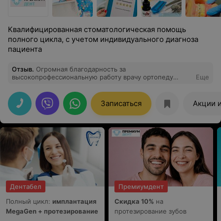
Квалифицированная стоматологическая помощь
полного цикла, с учетом индивидуального диагноза
пациента
Отзыв
.
Огромная благодарность за
высокопрофессиональную работу врачу ортопеду
Еще
Кирикович Геннадию Степановичу. Спасибо за юмор,
за чуткость, за человечность. Сложные сьемные
протезы выполнены с виртуальной точностью.
Записаться
Акции 
Дентабел
Премиумдент
Полный цикл:
имплантация
Скидка 10%
на
MegaGen + протезирование
протезирование зубов