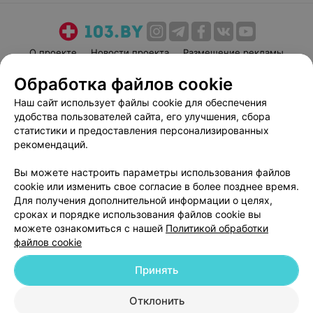
О проекте
Новости проекта
Размещение рекламы
Медицинский маркетинг
Публичный договор
Обработка файлов cookie
Пользовательское соглашение
Способы оплаты
Наш сайт использует файлы cookie для обеспечения
Вакансии
Партнеры
удобства пользователей сайта, его улучшения, сбора
статистики и предоставления персонализированных
Написать руководителю 103.by
рекомендаций.
Написать в поддержку
Персональные настройки cookie
Вы можете настроить параметры использования файлов
cookie или изменить свое согласие в более позднее время.
Обработка персональных данных
Для получения дополнительной информации о целях,
сроках и порядке использования файлов cookie вы
можете ознакомиться с нашей
Политикой обработки
файлов cookie
Принять
© 2026 ООО «Артокс Лаб», УНП 191700409
| 220012, Республика Беларусь,
Отклонить
г. Минск, улица Толбухина, 2, пом. 16 | help@103.by