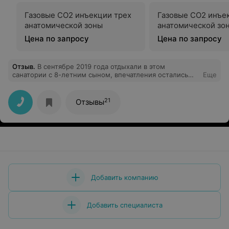
Газовые СО2 инъекции трех
Газовые СО2 инъе
анатомической зоны
анатомической зо
Цена по запросу
Цена по запросу
Отзыв
.
В сентябре 2019 года отдыхали в этом
санатории с 8-летним сыном, впечатления остались
Еще
очень положительные. Мы жили в 4-м корпусе, номер
светлый и просторный, уборка в номере каждый день.
Питание 5-разовое и разнообразное, что удивило и
21
Отзывы
порадовало. В санаториях, где мне доводилось
отдыхать раньше, с едой все было гораздо скромнее, в
Ружанском все супер! Из процедур в Ружанском мне
особенно полюбилась сауна и подводный душ-массаж,
а сынишке - душ впечатлений. И, конечно, здорово, что
здесь есть аквапарк!
Добавить компанию
Добавить специалиста