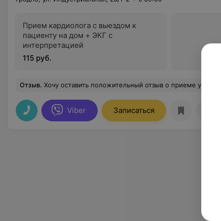
Прием кардиолога с выездом к
пациенту на дом + ЭКГ с
интерпретацией
115 руб.
Отзыв
.
Хочу оставить положительный отзыв о приеме у уролога Филлипович В.А. Очень внимательный и грамотный специалист. Прием начался вовремя, врач подробно расспросил о проблеме, все доступно объяснил. Назначил только не
Viber
Записаться
Отз