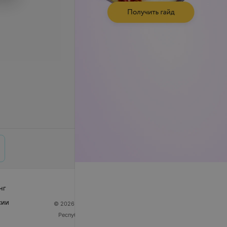
нг
сии
© 2026 ООО «Артокс Лаб», УНП 191700409
| 220012,
Республика Беларусь, г. Минск, улица Толбухина, 2,
пом. 16 | help@103.by