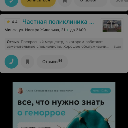
Частная поликлиника Анатомия
4.4
Минск, ул. Иосифа Жиновича, 21
до 21:00
Отзыв
.
Прекрасный медцентр, в котором работают
замечательные специалисты. Хорошее обслуживание,
Еще
хорошо меня встретили, провели грамотную
консультацию и ответили на все мои вопросы.
Спасибо!
56
Отзывы