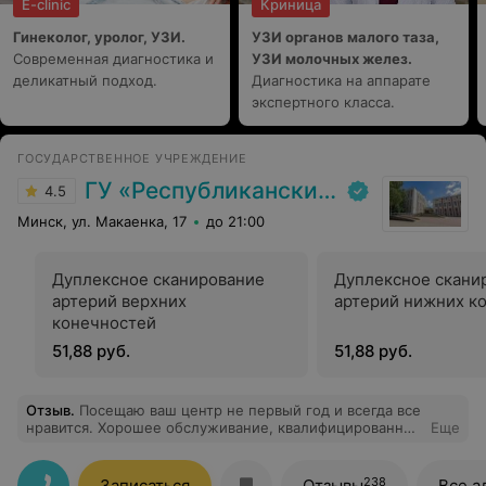
E-clinic
Криница
Гинеколог, уролог, УЗИ.
УЗИ органов малого таза,
Современная диагностика и
УЗИ молочных желез.
деликатный подход.
Диагностика на аппарате
экспертного класса.
ГОСУДАРСТВЕННОЕ УЧРЕЖДЕНИЕ
ГУ «Республиканский научно-практический центр медицинской экспертизы и реабилитаци»
4.5
Минск, ул. Макаенка, 17
до 21:00
Дуплексное сканирование
Дуплексное скани
артерий верхних
артерий нижних к
конечностей
51,88 руб.
51,88 руб.
Отзыв
.
Посещаю ваш центр не первый год и всегда все
нравится. Хорошее обслуживание, квалифицированные
Еще
врачи, всегда помогут и ответят на все вопросы.
238
Записаться
Отзывы
Все а