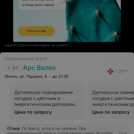
ЭФФЕКТИВНАЯ РЕКЛАМА НА САЙТЕ
МЕДИЦИНСКИЙ ЦЕНТР
Арс Валео
3.7
Минск, ул. Герцена, 8
до 21:00
Дуплексное сканирование
Дуплексное скани
сосудов с цветным и
сосудов с цветным
энергетическим доплером
энергетическим д
одного артериального
одного артериаль
Цена по запросу
Цена по запросу
бассейна нижних
бассейна верхних
конечностей с окружающими
конечностей с о
мягкими тканями
мягкими тканями
Отзыв
.
По факту, услуга не оказана. При
предварительной записи согласовали сумму 16 рублей.
Еще