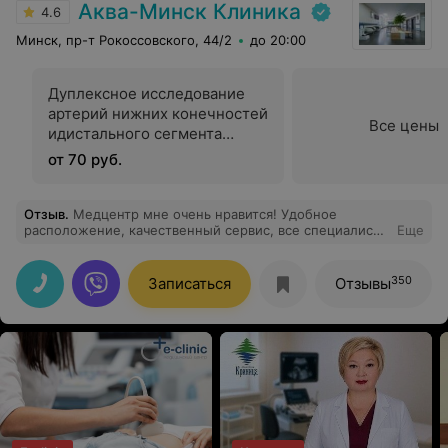
Аква-Минск Клиника
4.6
Минск, пр-т Рокоссовского, 44/2
до 20:00
Дуплексное исследование
артерий нижних конечностей
Все цены
идистального сегмента
поверхностных и глубоких
от 70 руб.
вен нижних конечностей
Отзыв
.
Медцентр мне очень нравится! Удобное
расположение, качественный сервис, все специалисты
Еще
квалифицированные и приветливые. Отдельно хочу
сказать спасибо замечательному стоматологу
Коржневу Алексею Олеговичу за его
350
Записаться
Отзывы
профессионализм.