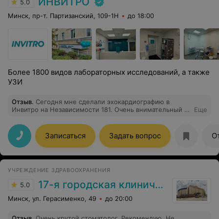
ИНВИТРО
5.0
Минск, пр-т. Партизанский, 109-1Н
до 18:00
Более 1800 видов лабораторных исследований, а также
УЗИ
Отзыв
.
Сегодня мне сделали эхокардиографию в
Инвитро на Независимости 181. Очень внимательный и
Еще
доброжелательный врач. Рубан Ольга
Алексеевна.Приятные администраторы и медсестра.
Записаться
Задать вопрос
О
УЧРЕЖДЕНИЕ ЗДРАВООХРАНЕНИЯ
17-я городская клиническая поликлиника
5.0
Минск, ул. Герасименко, 49
до 20:00
Отзыв
.
Очень крутой стоматолог. Рекомендую. Не