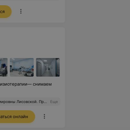
ся
физиотерапии— снимаем
т слова, объясняет, очень тактичная.
Еще
аться онлайн