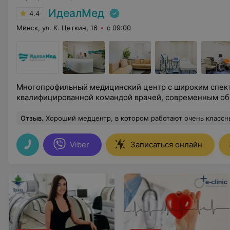
ИдеалМед
4.4
Минск, ул. К. Цеткин, 16
с 09:00
Многопрофильный медицинский центр с широким спект
квалифицированной командой врачей, современным о
Отзыв
.
Хороший медцентр, в котором работают очень классные специалисты. Прихожу к вам в медцентр не в первый раз и всегда все на высшем уровне! Тихо и спокойно, приятная атмосфера, нет очередей! Хочу поблагодарить классного специалиста Жарихину Марину Петровну 
Viber
Записаться онлайн