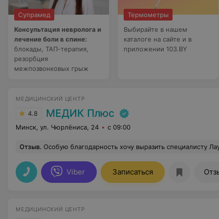
Супрамед
Термометры
Консультация невролога и
Выбирайте в нашем
лечение боли в спине:
каталоге на сайте и в
блокады, ТАП-терапия,
приложении 103.BY
резорбция
межпозвонковых грыж
МЕДИЦИНСКИЙ ЦЕНТР
МЕДИК Плюс
4.8
Минск, ул. Чюрлёниса, 24
с 09:00
Отзыв
.
Особую благодарность хочу выразить специалисту Лауре Константиновне, которая проводила мою консультацию. Она проявила глубокие знания в своей области и ответила на все мои вопросы. Это было очень важно для меня
Viber
Записаться
Отз
МЕДИЦИНСКИЙ ЦЕНТР