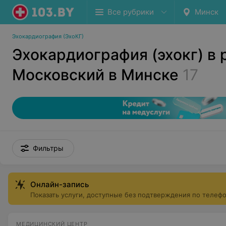
Все рубрики
Минск
Эхокардиография (ЭхоКГ)
Эхокардиография (эхокг) в 
Московский в Минске
17
Фильтры
Онлайн-запись
Показать услуги, доступные без подтверждения по телеф
МЕДИЦИНСКИЙ ЦЕНТР