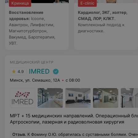
Криница
E-clinic
Восстановление
Кардиолог, ЭКГ, холтер,
здоровья:
Icoone,
СМАД, ЛОР, КЛКТ
.
Авантрон, Лимфастим,
Комплексный подход к
Магнитотурботрон,
диагностике.
Вакумед, Баротерапия,
УВТ.
МЕДИЦИНСКИЙ ЦЕНТР
IMRED
4.9
Минск, ул. Семашко, 12А
с 08:00
МРТ + 15 медицинских направлений. Операционный бло
Артроскопии, лазерная и радиоволновая хирургия
Отзыв
.
К Фомину О.Ю. обратилась с суставными болями. Очень внимательный доктор. Спросил всю историю болезни, был полный осмотр. Я очень довольна 