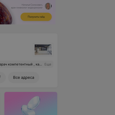
етентный , как и сервис !
Еще
2
Все адреса