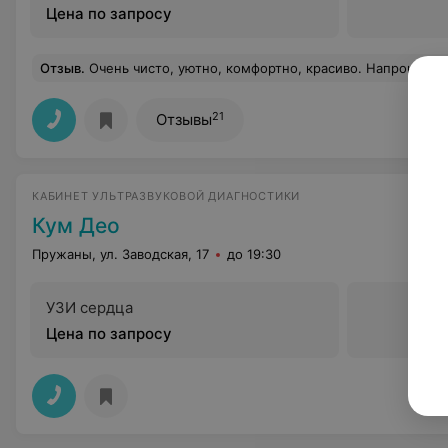
Цена по запросу
Отзыв
.
Очень чисто, уютно, комфортно, красиво. Напрокат можно взять коньки, лыжи, самокат, велосипед, лодку,ракетки для тенниса и тд. Бассейн взрослый, детский с видом на лес, тренажерка, сауна, баня. Место для рыбалки и шашлыка - чистое и с беседками на случай
21
Отзывы
КАБИНЕТ УЛЬТРАЗВУКОВОЙ ДИАГНОСТИКИ
Кум Део
Пружаны, ул. Заводская, 17
до 19:30
УЗИ сердца
Цена по запросу