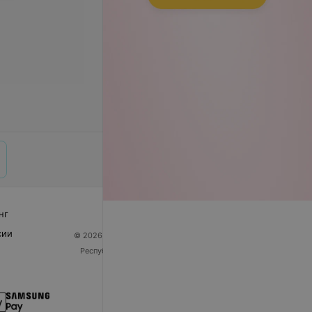
нг
сии
© 2026 ООО «Артокс Лаб», УНП 191700409
| 220012,
Республика Беларусь, г. Минск, улица Толбухина, 2,
пом. 16 | help@103.by
Служба поддержки
+375 291212755