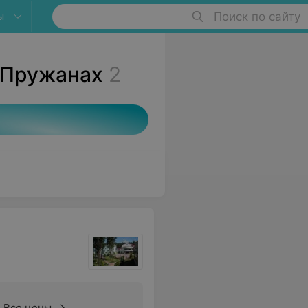
ы
Поиск по сайту
 Пружанах
2
Все цены