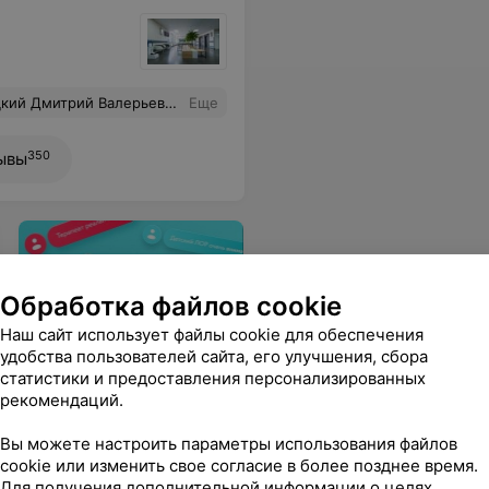
ий Валерьевич.... Вы Бог !
Еще
350
ывы
Обработка файлов cookie
Наш сайт использует файлы cookie для обеспечения
Онлайн-запись к врачу
удобства пользователей сайта, его улучшения, сбора
статистики и предоставления персонализированных
Забота о здоровье: поиск
рекомендаций.
специалистов, отзывы
пациентов и запись онлайн
Вы можете настроить параметры использования файлов
на 103.by
cookie или изменить свое согласие в более позднее время.
Для получения дополнительной информации о целях,