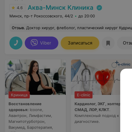
Аква-Минск Клиника
4.6
Минск, пр-т Рокоссовского, 44/2
до 20:00
Отзыв
.
Доктор хирург, флеболог, пластический хирург Кудрицкий Дмитр
Viber
Записаться
Отз
Криница
E-clinic
Восстановление
Кардиолог, ЭКГ, холтер,
здоровья:
Icoone,
СМАД, ЛОР, КЛКТ
.
Авантрон, Лимфастим,
Комплексный подход к
Магнитотурботрон,
диагностике.
Вакумед, Баротерапия,