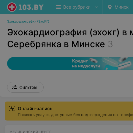
Все рубрики
Минск
Эхокардиография (ЭхоКГ)
Эхокардиография (эхокг) в 
Серебрянка в Минске
3
Фильтры
Онлайн-запись
Показать услуги, доступные без подтверждения по телеф
МЕДИЦИНСКИЙ ЦЕНТР