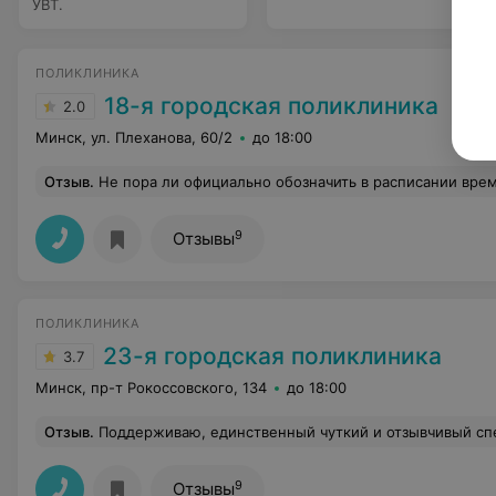
УВТ.
ПОЛИКЛИНИКА
18-я городская поликлиника
2.0
Минск, ул. Плеханова, 60/2
до 18:00
Отзыв
.
Не пора ли официально обозначить в расписании время для кофе-пауз? Ведь сидишь-и не знаешь-когда ж
9
Отзывы
ПОЛИКЛИНИКА
23-я городская поликлиника
3.7
Минск, пр-т Рокоссовского, 134
до 18:00
Отзыв
.
Поддерживаю, единственный чуткий и отзывчивый специалисст с пониманием своего дела, даже совет
9
Отзывы