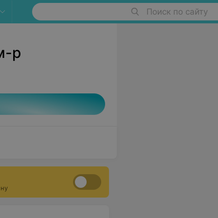
Поиск по сайту
м-р
ону