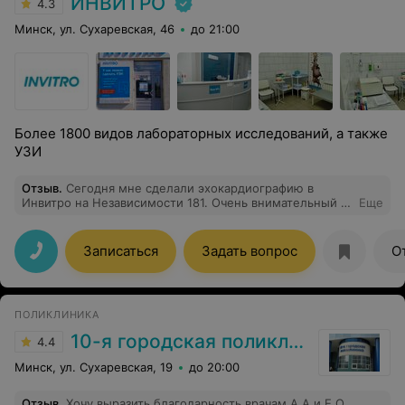
ИНВИТРО
4.3
Минск, ул. Сухаревская, 46
до 21:00
Более 1800 видов лабораторных исследований, а также
УЗИ
Отзыв
.
Сегодня мне сделали эхокардиографию в
Инвитро на Независимости 181. Очень внимательный и
Еще
доброжелательный врач. Рубан Ольга
Алексеевна.Приятные администраторы и медсестра.
Записаться
Задать вопрос
О
ПОЛИКЛИНИКА
10-я городская поликлиника г. Минска
4.4
Минск, ул. Сухаревская, 19
до 20:00
Отзыв
.
Хочу выразить благодарность врачам А А и Е О