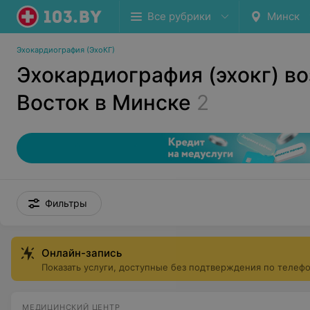
Все рубрики
Минск
Эхокардиография (ЭхоКГ)
Эхокардиография (эхокг) в
Восток в Минске
2
Фильтры
Онлайн-запись
Показать услуги, доступные без подтверждения по телеф
МЕДИЦИНСКИЙ ЦЕНТР