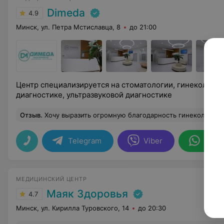
Dimeda
4.9
Минск, ул. Петра Мстиславца, 8
до 21:00
Центр специализируется на стоматологии, гинекологии
диагностике, ультразвуковой диагностике
Отзыв
.
Хочу выразить огромную благодарность гинекологу Веронике Солдатенко! Деликатная, все подробно, а главное, понятно объясняет. На приеме у данного специалиста не было того дискомфорта, который обычно чувствуешь. Помогла с решением моей проблемы, а также гинеколог заметил то, казалось бы, что не особо важно, но в будущем
Telegram
Viber
What
МЕДИЦИНСКИЙ ЦЕНТР
Маяк Здоровья
4.7
Минск, ул. Кирилла Туровского, 14
до 20:30