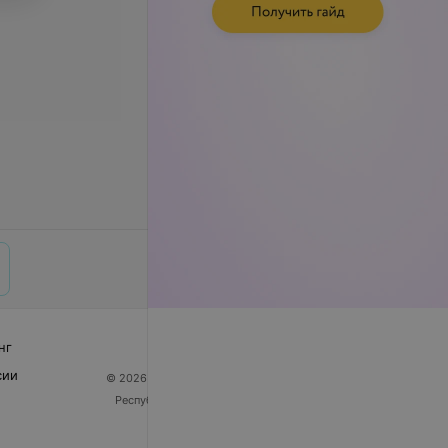
нг
сии
© 2026 ООО «Артокс Лаб», УНП 191700409
| 220012,
Республика Беларусь, г. Минск, улица Толбухина, 2,
пом. 16 | help@103.by
Служба поддержки
+375 291212755