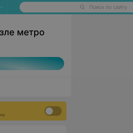
Поиск по сайту
озле метро
ону