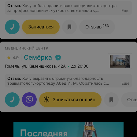
Отзыв
.
Хочу поблагодарить всех специалистов центра
за профессионализм, чуткость, вежливость,
Еще
внимательное отношение!
253
Записаться
Отзывы
МЕДИЦИНСКИЙ ЦЕНТР
Семёрка
4.9
Гомель, ул. Каменщикова, 42А
до 20:00
Отзыв
.
Хочу выразить огромную благодарность
травматологу-ортопеду Абед И. М. Обратилась с
Еще
Синдромом карпального канала, долго мучилась с
болью и анемением. Доктор провел тщательный
осмотр, доходчиво объяснил причину проблемы и
Записаться онлайн
Отз
назначил четкое лечение. Внимательный, вежливый,
золотые руки. Однозначно рекомендую!