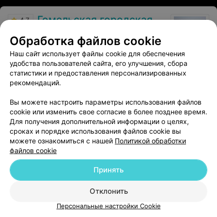
Гомельская городская клиническая больница №1
4.7
Гомель, ул. Дворникова, 80
Круглосуточно
Обработка файлов cookie
Наш сайт использует файлы cookie для обеспечения
Отзыв
.
Глинка Кристина Эдуардовна терапевт вы
ЧЕЛОВЕК и ВРАЧ с большой душой и высоким
Еще
удобства пользователей сайта, его улучшения, сбора
профессионализмом
статистики и предоставления персонализированных
рекомендаций.
14
Отзывы
Вы можете настроить параметры использования файлов
cookie или изменить свое согласие в более позднее время.
Для получения дополнительной информации о целях,
сроках и порядке использования файлов cookie вы
можете ознакомиться с нашей
Политикой обработки
файлов cookie
Добавить компанию
Принять
Добавить специалиста
Отклонить
Персональные настройки Cookie