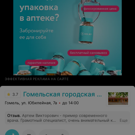
ЭФФЕКТИВНАЯ РЕКЛАМА НА САЙТЕ
Гомельская городская клиническая поликлиника №7
3.7
Гомель, ул. Юбилейная, 7а
до 14:00
Отзыв
.
Артем Викторович - пример современного
врача. Грамотный специалист, очень внимательный к
Еще
пациенту. Тщательно собирает анамнез, всегда
назначает адекватное лечение и обследование при
необходимости, всегда доступно объясняет и отвечает