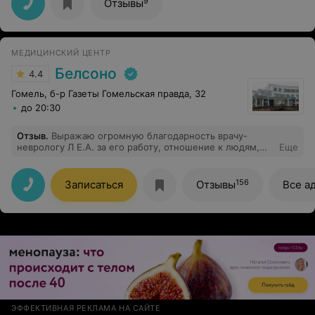
9
Отзывы
на вопросы, вежливый. Молодой, но достаточно
опытный. Такие люди очень нужны нашей системе
здравоохранения. Спасибо Вам, Артем Викторович, за
ваш труд и неравнодушие к пациентам!!!
МЕДИЦИНСКИЙ ЦЕНТР
Белсоно
4.4
Гомель, б-р Газеты Гомельская правда, 32
до 20:30
Отзыв
.
Выражаю огромную благодарность врачу-
неврологу Л Е.А. за его работу, отношение к людям,
Еще
много лет лечимся только у Вас! Лучший невролог
города! Сам центр хороший, рекомендую.
156
Записаться
Отзывы
Все а
ЭФФЕКТИВНАЯ РЕКЛАМА НА САЙТЕ