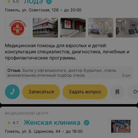
ЛОДЭ
5.0
Гомель, ул. Советская, 126
до 20:00
Медицинская помощь для взрослых и детей:
консультации специалистов, диагностика, лечебные и
профилактические программы.
Отзыв
.
Была у офтальмолога ,доктор Бурштын ,очень
внимательная,отличный подбор очков.
Еще
Записаться
Задать вопрос
О
МЕДИЦИНСКИЙ ЦЕНТР
Женская клиника
4.7
Гомель, ул. Б. Царикова, 44
до 18:00