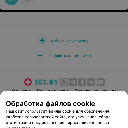
Добавить компанию
Добавить специалиста
О проекте
Новости проекта
Размещение рекламы
Медицинский маркетинг
Публичный договор
Обработка файлов cookie
Пользовательское соглашение
Способы оплаты
Наш сайт использует файлы cookie для обеспечения
Вакансии
Партнеры
удобства пользователей сайта, его улучшения, сбора
статистики и предоставления персонализированных
Написать руководителю 103.by