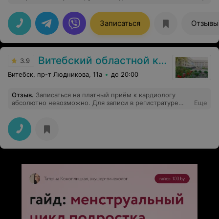
благодарность Шубенок Светлане Ивановне, отличный
доктор и чудесный человек!
Записаться
Отзывы
Витебский областной клинический кардиологический центр
3.9
Витебск, пр-т Людникова, 11а
до 20:00
Отзыв
.
Записаться на платный приём к кардиологу
абсолютно невозможно. Для записи в регистратуре
Еще
выделен один день (четверг), дозвониться пытаюсь
три месяца. Для человека с кардио. патологией
необходима консультация квалифицированных
специалистов.