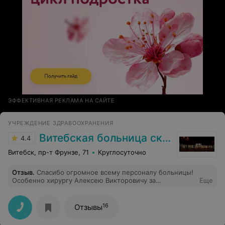
ЭФФЕКТИВНАЯ РЕКЛАМА НА САЙТЕ
УЧРЕЖДЕНИЕ ЗДРАВООХРАНЕНИЯ
Витебская больница скорой помощи
4.4
Витебск, пр-т Фрунзе, 71
Круглосуточно
Отзыв
.
Спасибо огромное всему персоналу больницы!
Особенно хирургу Алексею Викторовичу за
Еще
проведение сложной операции моей маме. Доктор,
спасибо за Ваши золотые руки!!!
16
Отзывы