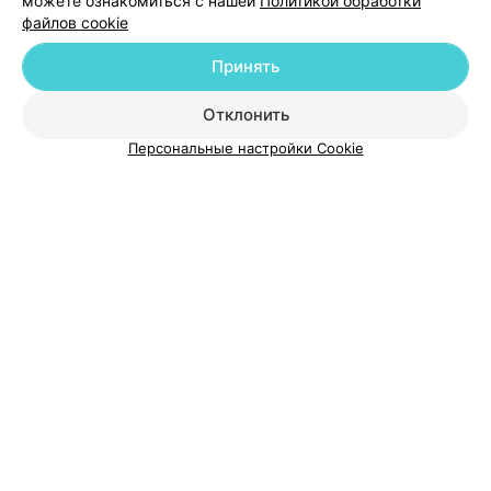
можете ознакомиться с нашей
Политикой обработки
файлов cookie
Добавить компанию
Принять
Добавить специалиста
Отклонить
Персональные настройки Cookie
О проекте
Новости проекта
Размещение рекламы
Медицинский маркетинг
Публичный договор
Пользовательское соглашение
Способы оплаты
Вакансии
Партнеры
Написать руководителю 103.by
Написать в поддержку
Персональные настройки cookie
Обработка персональных данных