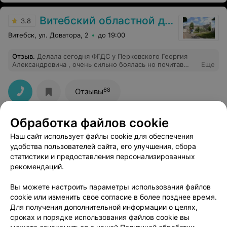
Витебский областной диагностический центр
3.8
Витебск, ул. Доватора, 2
до 19:00
Отзыв
.
Делала сегодня ФГДС у Перковского Георгия
Александровича , очень сильно боялась но почитав
Еще
отзывы об этом враче сразу страх убавился и не зря)
Врач очень подбадривал, все подробно обьяснял как и
что будет происходит, процедура сама длилась минуты
68
Отзывы
3-4, было неприятно но не более, ничего страшного
там нет)
Обработка файлов cookie
Наш сайт использует файлы cookie для обеспечения
удобства пользователей сайта, его улучшения, сбора
статистики и предоставления персонализированных
рекомендаций.
ЭФФЕКТИВНАЯ РЕКЛАМА НА САЙТЕ
Вы можете настроить параметры использования файлов
cookie или изменить свое согласие в более позднее время.
Для получения дополнительной информации о целях,
сроках и порядке использования файлов cookie вы