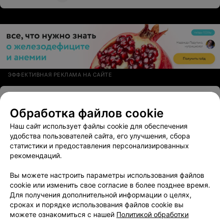
уважением и благодарностью Кураш Татьяна.
ЭФФЕКТИВНАЯ РЕКЛАМА НА САЙТЕ
МЕДИЦИНСКИЙ ЦЕНТР
Грандмедика
Обработка файлов cookie
4.3
Минск, ул. М.Богдановича, 78
до 21:00
Наш сайт использует файлы cookie для обеспечения
удобства пользователей сайта, его улучшения, сбора
Отзыв
.
Осталась довольной консультацией врача
статистики и предоставления персонализированных
гастроэнтеролога-терапевта Михаила Владимировича.
Еще
рекомендаций.
Врач грамотный, внимательный. Я получила ответы на
все вопросы, а также рекомендации по обследованию,
Вы можете настроить параметры использования файлов
питанию. Мне было назначено лечение, которое
43
Отзывы
помогло. Сразу стало легче. Я поверила врачу.
cookie или изменить свое согласие в более позднее время.
Советую этого гастроэнтеролога своим друзьям.
Для получения дополнительной информации о целях,
Спасибо Вам!
сроках и порядке использования файлов cookie вы
можете ознакомиться с нашей
Политикой обработки