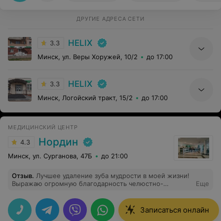
ДРУГИЕ АДРЕСА СЕТИ
HELIX
3.3
Минск, ул. Веры Хоружей, 10/2
до 17:00
HELIX
3.3
Минск, Логойский тракт, 15/2
до 17:00
МЕДИЦИНСКИЙ ЦЕНТР
Нордин
4.3
Минск, ул. Сурганова, 47Б
до 21:00
Отзыв
.
Лучшее удаление зуба мудрости в моей жизни!
Выражаю огромную благодарность челюстно-
Еще
лицевому хирургу Маметкулыеву Закирджану и его
помощнице Виктории за консультацию и комфортное
удаление. Настолько лёгкая рука у врача и слаженная
Записаться онлайн
командная работа. Большое спасибо Вам.