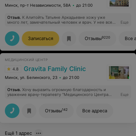
Минск, пр-т Независимости, 58А
до 21:00
Отзыв
.
К Алитойть Татьяне Аркадьевне хожу уже
много лет, замечательный человек и врач. У нее все
Еще
четко по существу, всегда с улыбкой и добром, можно
спросить обо всем и после приема остаются только
хорошие эмоции. Всем своим знакомым рекомендую
9220
Записаться
Отзывы
Все 
этого врача :-)
МЕДИЦИНСКИЙ ЦЕНТР
Gravita Family Clinic
4.8
Минск, ул. Белинского, 23
до 21:00
Отзыв
.
Хочу выразить огромную благодарность и
уважение врачу-терапевту "Медицинского Центра
Еще
"36и6" Караневич Людмиле Владимировне. Людмила
Владимироана-профессионал своего дела!!! Она очень
внимательно и умело проводит осмотр, подробно и
142
Отзывы
Все адреса
грамотно задает вопросы о проблеме, поэтому и
диагноз и рекомендации ее всегда точные и
правильные. Людмила Владимировна, спасибо за
внимание, доброту и заботу. Хочу пожелать Вам тепла
Ещё 1 адрес
и добра, здоровья Вам и всем Вашим родным. С