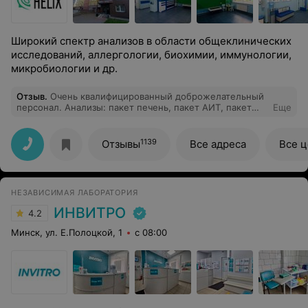
Широкий спектр анализов в области общеклинических
исследований, аллергологии, биохимии, иммунологии,
микробиологии и др.
Отзыв
.
Очень квалифицированный доброжелательный
персонал. Анализы: пакет печень, пакет АИТ, пакет
Еще
поджелудочная и витамины группы Д. Скидки и
специальные предложения
1139
Отзывы
Все адреса
Все 
НЕЗАВИСИМАЯ ЛАБОРАТОРИЯ
ИНВИТРО
4.2
Минск, ул. Е.Полоцкой, 1
с 08:00