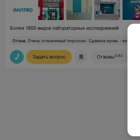
Более 1800 видов лабораторных исследований
Отзыв
.
Очень отзывчивый персонал. Сдавала кровь - вообще не больно, быстро и оперативно
1243
Задать вопрос
Отзывы