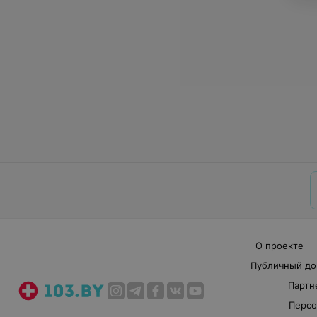
О проекте
Публичный до
Партн
Персо