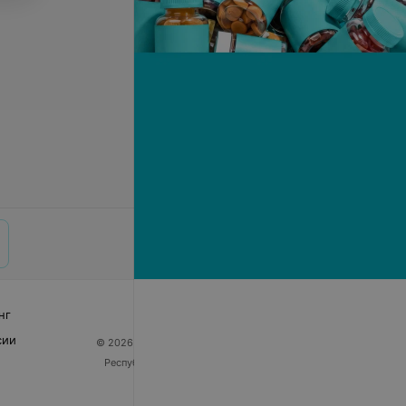
нг
сии
© 2026 ООО «Артокс Лаб», УНП 191700409
| 220012,
Республика Беларусь, г. Минск, улица Толбухина, 2,
пом. 16 | help@103.by
Служба поддержки
+375 291212755