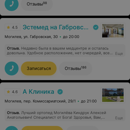
Яковлевич-Вы врач от Бога, безупречный специалист
98
Отзывы
своего дела, доброй души человек. Вы не просто
помогаете людям, Вы спасаете им жизнь. Также
выражаем благодарность заведующему 1-го
хирургического отделения Могилёвской ОКБ
Татаринову Владимиру Сергеевичу, старшей
Эстемед на Габровской
4.5
медсестре отделения, дечёнкам медсёстрам,
санитарочкам. Дай Бог Вам всем крепкого здоровья.
Могилев, ул. Габровская, 30
до 20:00
Низкий вам поклон!!! Семья Дроновых.
Отзыв
.
Недавно была в вашем медцентре и осталась
довольна. Удобное расположение, нет очередей, все
Еще
специалисты квалифицированные, доброжелательные,
грамотные. Спасибо!
186
Записаться
Отзывы
А Клиника
4.6
Могилев, пер. Комиссариатский, 29/1
до 21:00
Отзыв
.
Лучший ортопед Могилёва Киндрук Алексей
Анатольевич! Специалист от Бога! Здоровья, Вам,
Еще
любимый доктор!