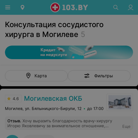
Консультация сосудистого
хирурга в Могилеве
5
Фильтры
Карта
Могилевская ОКБ
4.6
Могилев, ул. Бялыницкого-Бирули, 12
до 17:00
Отзыв
.
Хочу выразить благодарность врачу-хирургу
Игорю Яковлевичу за внимательное отношение,
Еще
эффективное лечение, за проведение успешной
операции моему мужу Дронову Дмитрию. Игорь