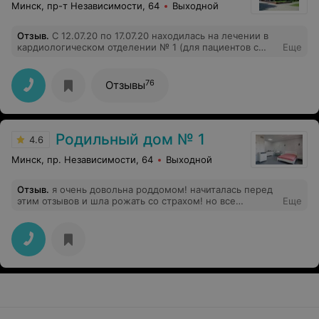
Минск, пр-т Независимости, 64
Выходной
Отзыв
.
С 12.07.20 по 17.07.20 находилась на лечении в
кардиологическом отделении № 1 (для пациентов с
Еще
инфарктом миокарда) больницы. Хочу выразить
огромную благодарность лечащему врачу Фомину С.В.
за его профессионализм, отзывчивость, чуткое и
76
Отзывы
внимательное отношение к каждому пациенту. Это
добрейшей души человек. Никого не оставит без
внимания и оказания помощи. Спасибо Вам за вашу
работу!!! Всех благ, а так же здоровья вам и Вашим
Родильный дом № 1
близким!!!
4.6
Минск, пр. Независимости, 64
Выходной
Отзыв
.
я очень довольна роддомом! начиталась перед
этим отзывов и шла рожать со страхом! но все
Еще
оказалось наоборот! мне попалась очень хорошая
смена!!!!!! Акушерки были супер- смешили, отвлекали
от боли!!!! отношение замечательное. Отдельное
спасибо Алесе, в дородой. Она умница,замечательный
человечек- делала обезболивающие, смачивала
губы.Спасибо ей огромное