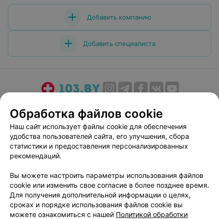
Добавить компанию
Добавить специалиста
О проекте
Новости проекта
Размещение рекламы
Обработка файлов cookie
Медицинский маркетинг
Публичный договор
Наш сайт использует файлы cookie для обеспечения
Пользовательское соглашение
Способы оплаты
удобства пользователей сайта, его улучшения, сбора
Вакансии
Партнеры
статистики и предоставления персонализированных
рекомендаций.
Написать руководителю 103.by
Написать в поддержку
Вы можете настроить параметры использования файлов
cookie или изменить свое согласие в более позднее время.
Персональные настройки cookie
Для получения дополнительной информации о целях,
Обработка персональных данных
сроках и порядке использования файлов cookie вы
можете ознакомиться с нашей
Политикой обработки