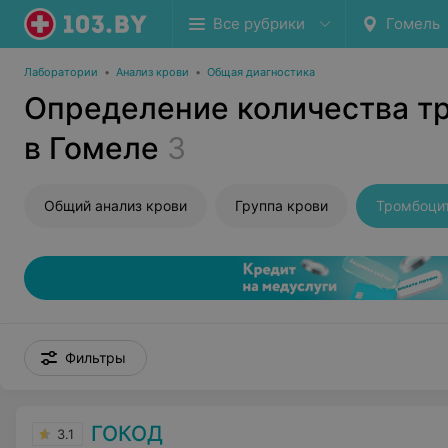
Все рубрики
Гомель
Лаборатории
•
Анализ крови
•
Общая диагностика
Определение количества т
в Гомеле
3
Общий анализ крови
Группа крови
Тромбоци
Фильтры
ГОКОД
3.1