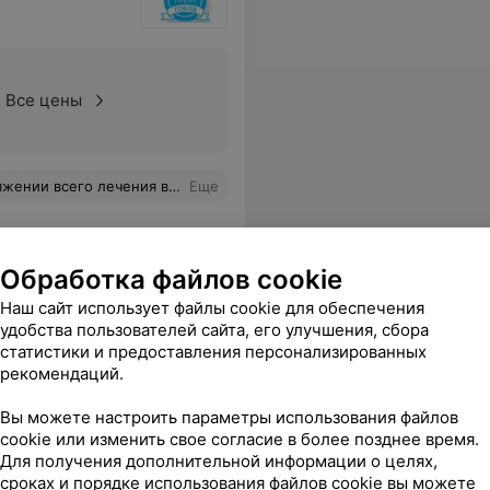
Все цены
ожелательность всего отделения: медсестры, санитарки - все они были доброжелательны и чутки
Еще
Обработка файлов cookie
Наш сайт использует файлы cookie для обеспечения
ольница №3
удобства пользователей сайта, его улучшения, сбора
статистики и предоставления персонализированных
рекомендаций.
Вы можете настроить параметры использования файлов
Все цены
cookie или изменить свое согласие в более позднее время.
Для получения дополнительной информации о целях,
сроках и порядке использования файлов cookie вы можете