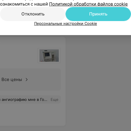
ознакомиться с нашей
Политикой обработки файлов cookie
лечение, профессиональный подход и бесценный труд! Успехов вам, благополучия и здоровья!
Еще
Отклонить
Принять
Персональные настройки Cookie
Все цены
дуры заходил посмотреть за моим состоянием. Я осталась довольна....
Еще