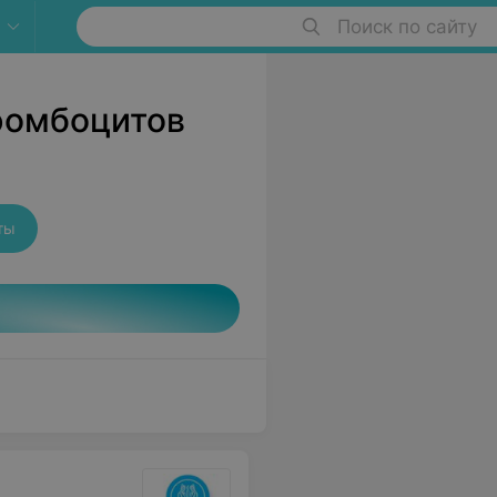
Поиск по сайту
ромбоцитов
ты