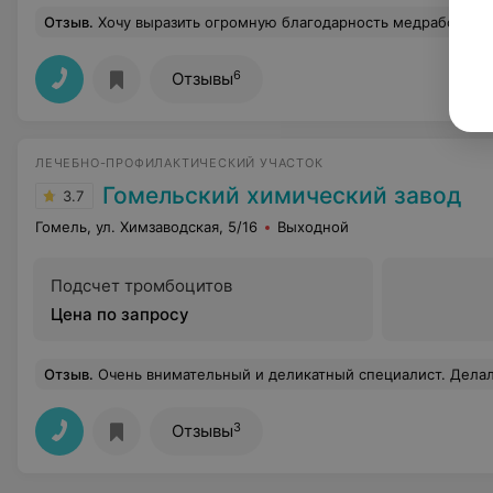
Отзыв
.
Хочу выразить огромную благодарность медработникам реанимационного отделения, младшему и среднему персоналу неврологического отделения и замечательному доктору Татьяне Сергеевне за отзывчивость, качественное 
6
Отзывы
ЛЕЧЕБНО-ПРОФИЛАКТИЧЕСКИЙ УЧАСТОК
Гомельский химический завод
3.7
Гомель, ул. Химзаводская, 5/16
Выходной
Подсчет тромбоцитов
Цена по запросу
Отзыв
.
Очень внимательный и деликатный специалист. Делал ангиографию мне в Гомельской областной больнице. Всю не очень приятную процедуру меня успокаивал, после проце
3
Отзывы