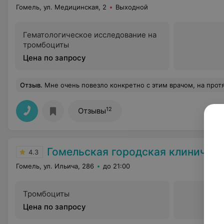
Гомель, ул. Медицинская, 2
Выходной
Гематологическое исследование на
тромбоциты
Цена по запросу
Отзыв
.
Мне очень повезло конкретно с этим врачом, на протяжении всего лечения в РО 1 была на связи и объясняла все моменты мне и встревоженной маме. Огромная благодарность Екатерине Николаевне! Так же хочу отметить добр
12
Отзывы
Гомельская городская клиническая б
4.3
Гомель, ул. Ильича, 286
до 21:00
Тромбоциты
Цена по запросу