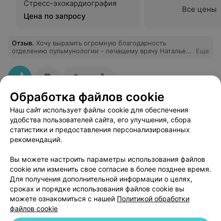
Стресс-эхокардиография
Все цены
Цена по запросу
Отзыв
.
Хочу выразить огромную благодарность
отделению пульмунологии - лечащему врачу Наталье
Еще
Васильевне, медперсоналу и санитарочкам за ваше
отношение и профессионализм.
8
Отзывы
Обработка файлов cookie
Наш сайт использует файлы cookie для обеспечения
удобства пользователей сайта, его улучшения, сбора
статистики и предоставления персонализированных
рекомендаций.
Добавить компанию
Вы можете настроить параметры использования файлов
cookie или изменить свое согласие в более позднее время.
Добавить специалиста
Для получения дополнительной информации о целях,
сроках и порядке использования файлов cookie вы
можете ознакомиться с нашей
Политикой обработки
файлов cookie