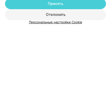
Принять
О проекте
Новости проекта
Размещение рекламы
Отклонить
Медицинский маркетинг
Публичный договор
Пользовательское соглашение
Способы оплаты
Персональные настройки Cookie
Вакансии
Партнеры
Написать руководителю 103.by
Написать в поддержку
Персональные настройки cookie
Обработка персональных данных
© 2026 ООО «Артокс Лаб», УНП 191700409
| 220012, Республика Беларусь,
г. Минск, улица Толбухина, 2, пом. 16 | help@103.by
Служба поддержки
+375 291212755