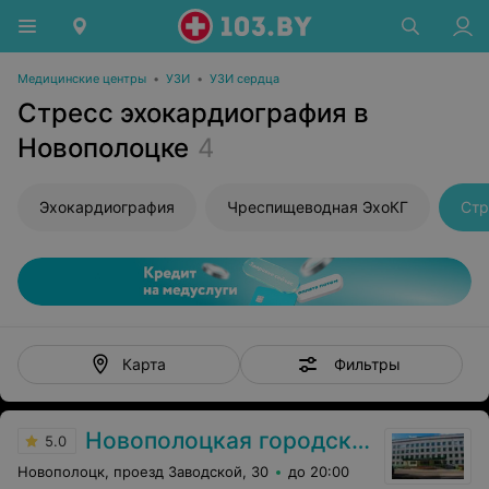
Медицинские центры
•
УЗИ
•
УЗИ сердца
Стресс эхокардиография в
Новополоцке
4
Эхокардиография
Чреспищеводная ЭхоКГ
Стр
Фильтры
Карта
Новополоцкая городская поликлиника №4
5.0
Новополоцк, проезд Заводской, 30
до 20:00