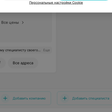
Персональные настройки Cookie
Все цены
во мне забыли все швы снять, она безупречно справилась. Спасибо Вам!
Еще
2
Все адреса
Добавить компанию
Добавить специалиста