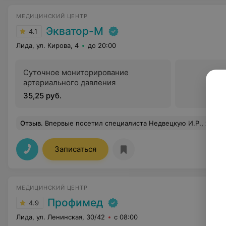
МЕДИЦИНСКИЙ ЦЕНТР
Экватор-М
4.1
Лида, ул. Кирова, 4
до 20:00
Суточное мониторирование
артериального давления
35,25 руб.
Отзыв
.
Впервые посетил специалиста Недвецкую И.Р., хороший квалифицированный специалист. М
Записаться
МЕДИЦИНСКИЙ ЦЕНТР
Профимед
4.9
Лида, ул. Ленинская, 30/42
с 08:00