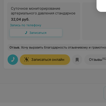
Суточное мониторирование
артериального давления стандарное
32,04 руб.
Запись по телефону
Записаться
Отзыв
.
Хочу выразить благодарность отзывчивому и грамотному специалисту своего дела Коско Анне Михайловне, наблюдалась у неё до родов и после родов. После родов кесаре
15
Записаться онлайн
Отзывы