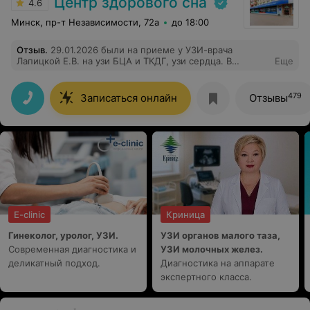
Центр здорового сна
4.6
Минск, пр-т Независимости, 72а
до 18:00
Отзыв
.
29.01.2026 были на приеме у УЗИ-врача
Лапицкой Е.В. на узи БЦА и ТКДГ, узи сердца. В
Еще
конечном итоге узи сердца показало нехороший
результат требующий незамедлительной помощи.
Елена Владимировна в срочном порядке подготовила
479
Записаться онлайн
Отзывы
все документы для госпитализации и вызвала скорую
для перевозки. Спасибо, что вы настоящий доктор и
делаете свою работу качественно и скрупулёзно!
E-clinic
Криница
Гинеколог, уролог, УЗИ.
УЗИ органов малого таза,
Современная диагностика и
УЗИ молочных желез.
деликатный подход.
Диагностика на аппарате
экспертного класса.