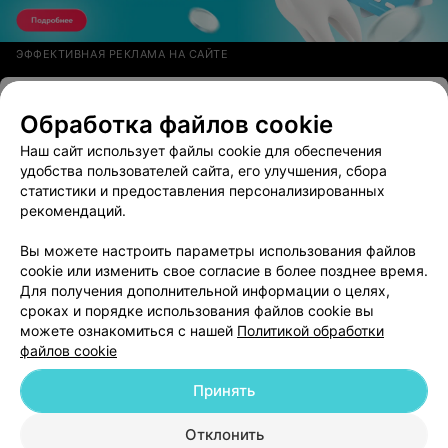
ЭФФЕКТИВНАЯ РЕКЛАМА НА САЙТЕ
1-я городская клиническая больница
4.7
Обработка файлов cookie
Минск, пр-т Независимости, 64
Выходной
Наш сайт использует файлы cookie для обеспечения
удобства пользователей сайта, его улучшения, сбора
Отзыв
.
01.07.2025 года я обратился с жалобами на
статистики и предоставления персонализированных
боли в грудной клетке в 1 городскую клиническую
Еще
больницу г. Минска. Меня внимательно выслушали,
рекомендаций.
осмотрели, обследовали и назначили грамотное
лечение. Хочется поблагодарить врача приемного
76
Отзывы
Вы можете настроить параметры использования файлов
покоя Т. Евгения Александровича. Также хочется
cookie или изменить свое согласие в более позднее время.
выразить огромную признательность заместителю
главного врача Б. Татьяне Михайловне за хорошую
Для получения дополнительной информации о целях,
организацию работы и высокий профессионализм
сроках и порядке использования файлов cookie вы
всего медицинского персонала! Как хорошо, что в
можете ознакомиться с нашей
Политикой обработки
трудную минуту на моем пути оказались эти
файлов cookie
прекрасные врачи! Хочется пожелать им большого
здоровья и удачи во всех их начинаниях!
Принять
Добавить компанию
Отклонить
Добавить специалиста