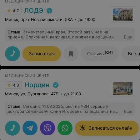
МЕДИЦИНСКИЙ ЦЕНТР
ЛОДЭ
4.7
Минск, пр-т Независимости, 58А
до 16:00
Отзыв
.
Замечательный врач. Второй раз у нее на
приеме. Спокойная, вежливая, приятная в общении.
Еще
9241
Записаться
Отзывы
Все 
МЕДИЦИНСКИЙ ЦЕНТР
Нордин
4.3
Минск, ул. Сурганова, 47Б
до 21:00
Отзыв
.
Сегодня, 11.08.2025, был на УЗИ сердца у
доктора Семёнович Юлии Игоревны, специалист на
Еще
все сто процентов, тщательно проверила все,
объяснила что меня интересовало по сердцу. Спасибо
ей большое и Вашему центру "Нордин" за такого
Записаться онлайн
специалиста.