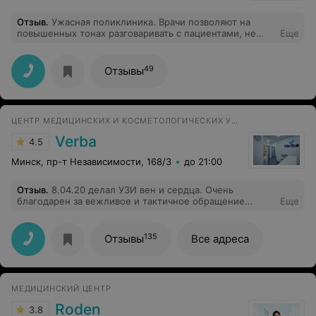
жива осталась!!!
Отзыв
.
Ужасная поликлиника. Врачи позволяют на
повышенных тонах разговаривать с пациентами, не
Еще
выдают документы, какие обязаны выдавать при
обращении. Участкового я уже практически год не
видела.
49
Отзывы
ЦЕНТР МЕДИЦИНСКИХ И КОСМЕТОЛОГИЧЕСКИХ УСЛУГ
Verba
4.5
Минск, пр-т Независимости, 168/3
до 21:00
Отзыв
.
8.04.20 делал УЗИ вен и сердца. Очень
благодарен за вежливое и тактичное обращение
Еще
персонала. Особенно хочу выразить благодарность за
высокий профессионализм врачу Листопад Наталье
Игоревне. Все очень хорошо рассказала, а процедуру
135
Отзывы
Все адреса
УЗИ сделал на высшем уровне, по сравнению с
другими местами, где делал раньше.
МЕДИЦИНСКИЙ ЦЕНТР
Roden
3.8