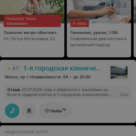
Психолог Инна
Абрамович
E-clinic
Психолог метро «Восток».
Гинеколог, уролог, УЗИ.
Ул. Петра Мстиславца, 22
Современная диагностика и
деликатный подход.
1-я городская клиническая больница
4.7
Минск, пр-т Независимости, 64
до 20:00
Отзыв
.
01.07.2025 года я обратился с жалобами на
боли в грудной клетке в 1 городскую клиническую
Еще
больницу г. Минска. Меня внимательно выслушали,
осмотрели, обследовали и назначили грамотное
лечение. Хочется поблагодарить врача приемного
76
Отзывы
покоя Т. Евгения Александровича. Также хочется
выразить огромную признательность заместителю
главного врача Б. Татьяне Михайловне за хорошую
организацию работы и высокий профессионализм
МЕДИЦИНСКИЙ ЦЕНТР
всего медицинского персонала! Как хорошо, что в