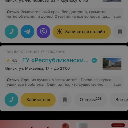
Минск, ул. Филимонова, 53
Круглосуточно
Отзыв
.
Замечательный врач! Все доступно, грамотно,
четко объяснил и донес! Ответил на все вопросы, дал
Еще
рекомендации! Особенно рекомендуем посещение к
данному врачу подросткам, которые занимаются с
тренажерами и активно растут! Благодарим за
Записаться онлайн
действительно достойный осмотр травматолога-
ортопеда!
ГОСУДАРСТВЕННОЕ УЧРЕЖДЕНИЕ
ГУ «Республиканский научно-практический центр медицинской экспертизы и реабилитаци»
4.5
Минск, ул. Макаенка, 17
до 21:00
Отзыв
.
Один из лучших массажистов!!! После его курса
ушли все проблемы. Один из тех, кто существенно
Еще
помог. Спасибо!
238
Записаться
Отзывы
Все а