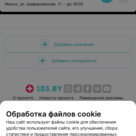
Минск, ул. Шафарнянская, 11
до 16:00
Добавить компанию
Добавить специалиста
О проекте
Новости проекта
Размещение рекламы
Медицинский маркетинг
Публичный договор
Обработка файлов cookie
Пользовательское соглашение
Способы оплаты
Наш сайт использует файлы cookie для обеспечения
Вакансии
Партнеры
удобства пользователей сайта, его улучшения, сбора
Написать руководителю 103.by
статистики и предоставления персонализированных