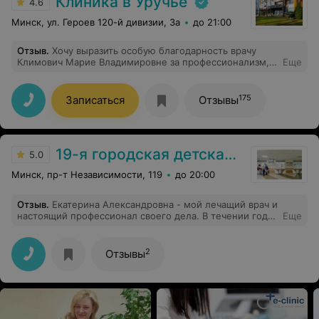
Клиника в Уручье
4.6
произнося стоимость за оказание услуги.
Минск, ул. Героев 120-й дивизии, 3а
до 21:00
Отзыв
.
Хочу выразить особую благодарность врачу
Климович Марие Владимировне за профессионализм,
Еще
при УЗИ вен нижних конечностей обнаружили тромб,
вызвали скорую, до приезда положили в стационар,
спасибо вам большое за вашу помощь
175
Записаться
Отзывы
19-я городская детская поликлиника
5.0
Минск, пр-т Независимости, 119
до 20:00
Отзыв
.
Екатерина Александровна - мой лечащий врач и
настоящий профессионал своего дела. В течении года
Еще
наблюдаюсь на диспансерном учете по поводу
судорожного синдрома на фоне новообразования
мозга, Екатерина Александровна оперативно и
2
Отзывы
качественно оформила направление в стационар для
обследования, назначила необходимые анализы и
направления на МРТ с контрастным усилением. Даже
в частных клиниках так быстро и качественно зачастую
не получается. Рад, что приписан к поликлинике с
таким прекрасным неврологом