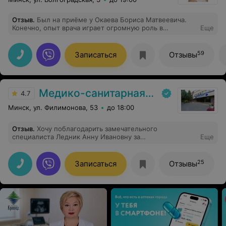
Отзыв
.
Был на приёме у Окаева Бориса Матвеевича.
Конечно, опыт врача играет огромную роль в
Еще
правильной постановке диагноза, а грамотные
рекомендации и выписанное лечение - эффективны и
малозатратны. Спасибо Вам за внимание и участие в
59
Записаться
Отзывы
нашей проблеме со здоровьем.
Медико-санитарная часть Вавилова
4.7
Минск, ул. Филимонова, 53
до 18:00
Отзыв
.
Хочу поблагодарить замечательного
специалиста Ледник Анну Ивановну за
Еще
квалифицированную консультацию и
профессионализм! Спасибо за вашу работу!
25
Записаться
Отзывы