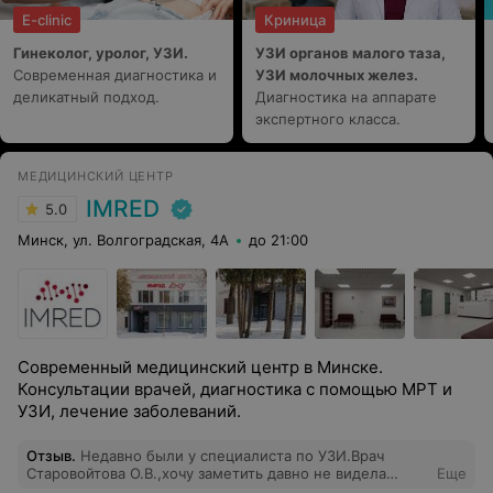
E-clinic
Криница
Гинеколог, уролог, УЗИ.
УЗИ органов малого таза,
Современная диагностика и
УЗИ молочных желез.
деликатный подход.
Диагностика на аппарате
экспертного класса.
МЕДИЦИНСКИЙ ЦЕНТР
IMRED
5.0
Минск, ул. Волгоградская, 4А
до 21:00
Современный медицинский центр в Минске.
Консультации врачей, диагностика с помощью МРТ и
УЗИ, лечение заболеваний.
Отзыв
.
Недавно были у специалиста по УЗИ.Врач
Старовойтова О.В.,хочу заметить давно не видела
Еще
настолько ответственного врача.Очень понравилось