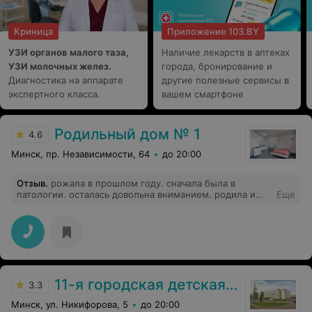
Криница
Приложение 103.BY
УЗИ органов малого таза,
Наличие лекарств в аптеках
УЗИ молочных желез.
города, бронирование и
Диагностика на аппарате
другие полезные сервисы в
экспертного класса.
вашем смартфоне
Родильный дом № 1
4.6
Минск, пр. Независимости, 64
до 20:00
Отзыв
.
рожала в прошлом году. сначала была в
патологии. осталась довольна вниманием. родила и
Еще
заболела острым бронхитом, отправили в патологию,
там и начался ужас- заведующая преследует только
меркантильный интерес: хочешь отдельную палату-
плати. а я кашляла и она положила с
новорожденными!!! мамы были возмущены. хотя она
была обязана положить в отдельную. Сделали чистку
без анастэзии, сказали, что у них не делают с
11-я городская детская поликлиника
анастэзией!!! делала доцент . открылось кровотечение.
3.3
едва спасли. делали повторно чистку. врачи не
Минск, ул. Никифорова, 5
до 20:00
компетентные, безответственные. слава Богу, что