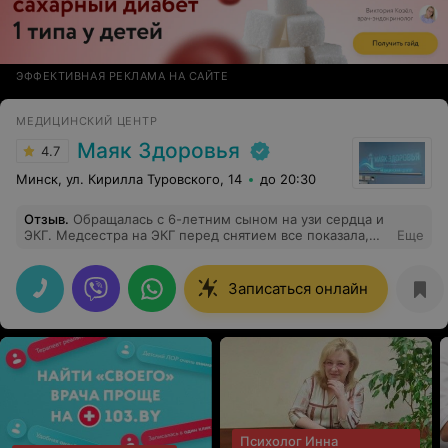
ЭФФЕКТИВНАЯ РЕКЛАМА НА САЙТЕ
МЕДИЦИНСКИЙ ЦЕНТР
Маяк Здоровья
4.7
Минск, ул. Кирилла Туровского, 14
до 20:30
Отзыв
.
Обращалась с 6-летним сыном на узи сердца и
ЭКГ. Медсестра на ЭКГ перед снятием все показала,
Еще
рассказала, что будет происходить. Доктор на узи
также легко нашла подход к ребенку и отвечала на все
его вопросы. Спасибо за спокойствие!
Записаться онлайн
Психолог Инна