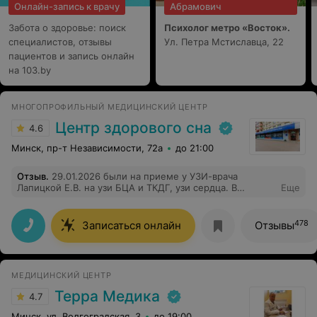
Онлайн-запись к врачу
Абрамович
Забота о здоровье: поиск
Психолог метро «Восток».
специалистов, отзывы
Ул. Петра Мстиславца, 22
пациентов и запись онлайн
на 103.by
МНОГОПРОФИЛЬНЫЙ МЕДИЦИНСКИЙ ЦЕНТР
Центр здорового сна
4.6
Минск, пр-т Независимости, 72а
до 21:00
Отзыв
.
29.01.2026 были на приеме у УЗИ-врача
Лапицкой Е.В. на узи БЦА и ТКДГ, узи сердца. В
Еще
конечном итоге узи сердца показало нехороший
результат требующий незамедлительной помощи.
Елена Владимировна в срочном порядке подготовила
478
Записаться онлайн
Отзывы
все документы для госпитализации и вызвала скорую
для перевозки. Спасибо, что вы настоящий доктор и
делаете свою работу качественно и скрупулёзно!
МЕДИЦИНСКИЙ ЦЕНТР
Терра Медика
4.7
Минск, ул. Волгоградская, 3
до 19:00