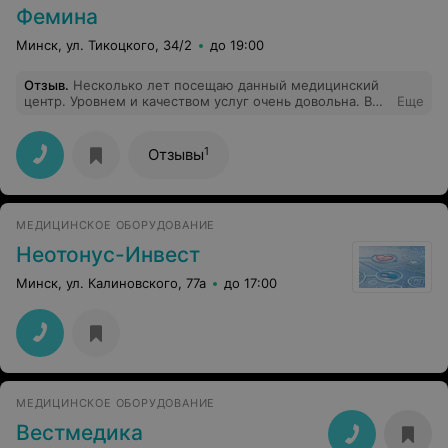
трудную минуту на моем пути оказались эти
Фемина
прекрасные врачи! Хочется пожелать им большого
здоровья и удачи во всех их начинаниях!
Минск, ул. Тикоцкого, 34/2
до 19:00
Отзыв
.
Несколько лет посещаю данный медицинский
центр. Уровнем и качеством услуг очень довольна. Во
Еще
время первой беременности обращалась за услугами к
акушеру-гинекологу, который ведет там прием.
Сейчас жду второго и по прежнему прибегаю к
1
Отзывы
услугам данного медицинского центра. Если ищите
квалифицированного специалиста, советую обратиться
туда.
МЕДИЦИНСКОЕ ОБОРУДОВАНИЕ
Неотонус-Инвест
Минск, ул. Калиновского, 77а
до 17:00
МЕДИЦИНСКОЕ ОБОРУДОВАНИЕ
Вестмедика