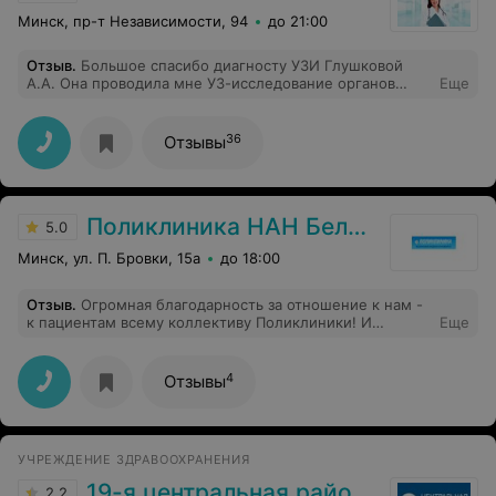
Минск, пр-т Независимости, 94
до 21:00
Отзыв
.
Большое спасибо диагносту УЗИ Глушковой
А.А. Она проводила мне УЗ-исследование органов
Еще
малого таза. Вовремя заметила кисту, которую
впоследствии мне удалили. Удалось избежать
серьезных проблем со здоровьем. Врач очень
36
Отзывы
приятная в общении. Квалифицированная, грамотная,
подробно разъяснила диагноз, а не просто поставила
перед фактом, как в обычной поликлинике. Спасибо за
человечное отношение!
Поликлиника НАН Беларуси
5.0
Минск, ул. П. Бровки, 15а
до 18:00
Отзыв
.
Огромная благодарность за отношение к нам -
к пациентам всему коллективу Поликлиники! И
Еще
отдельно Светлане Ивановне! За медицинский труд,
отзывчивость, пусть всё у вас будет хорошо и
замечательно!
4
Отзывы
УЧРЕЖДЕНИЕ ЗДРАВООХРАНЕНИЯ
19-я центральная районная поликлиника Первомайского района г. Минска
2.2