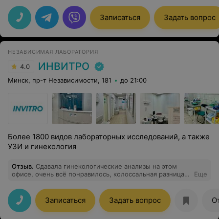
то,что УЗИ проводилось очень тщательно и были даны
рекомендации и сыну сказали на что стоит обратить
Записаться
Задать вопрос
внимание.Приятно,что есть такие
специалисты.Огромное спасибо.
НЕЗАВИСИМАЯ ЛАБОРАТОРИЯ
ИНВИТРО
4.0
Минск, пр-т Независимости, 181
до 21:00
Более 1800 видов лабораторных исследований, а также
УЗИ и гинекология
Отзыв
.
Сдавала гинекологические анализы на этом
офисе, очень всё понравилось, колоссальная разница с
Еще
гос структурами. Всё понятно объясняют,
предоставляют скидки, ещё и кофе предалагают.
Очень благодарна лаборатории.
Записаться
Задать вопрос
О