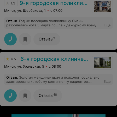
9-я городская поликлиника
1.3
Минск, ул. Щербакова, 1
с 07:00
Отзыв
.
Год не посещала поликлинику.Очень
разболелась нога.5 марта пошла к дежурному врачу. В
Еще
поликлинике тихо народу нет, обрадовалась. Первое,
что услышала от врача, почему пришли сегодня,надо
приходить в рабочие дни.Вот такое отнашение к
3
Отзывы
пациентам.
6-я городская клиническая больница
4.5
Минск, ул. Уральская, 5
с 08:00
Отзыв
.
Золотая женщина- врач и психолог, социально
адаптирована к любому контингенту пациентов.
Еще
Приятна и грамотна в общении, легко дискуссировать и
обсуждать любые щадачи и проблемы врачебного или
иного характера. К тому же красавица.
48
Отзывы