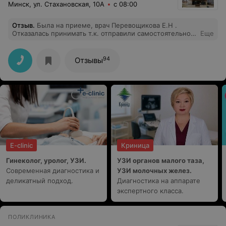
Минск, ул. Стахановская, 10А
с 08:00
Отзыв
.
Была на приеме, врач Перевощикова Е.Н .
Отказалась принимать т.к. отправили самостоятельно
Еще
искать карточку и вследствие этого я опоздала. Грубое
и неуважительное отношение к пожилому человеку.
94
Отзывы
E-clinic
Криница
Гинеколог, уролог, УЗИ.
УЗИ органов малого таза,
Современная диагностика и
УЗИ молочных желез.
деликатный подход.
Диагностика на аппарате
экспертного класса.
ПОЛИКЛИНИКА