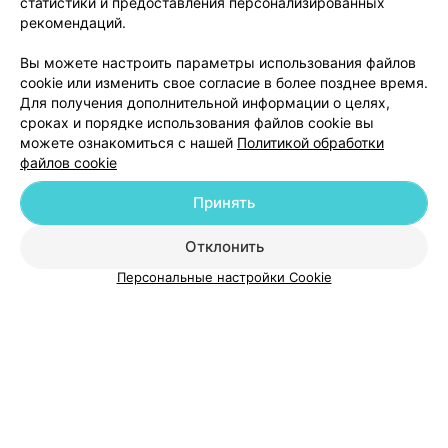
статистики и предоставления персонализированных
рекомендаций.
Добавить компанию
Вы можете настроить параметры использования файлов
cookie или изменить свое согласие в более позднее время.
Для получения дополнительной информации о целях,
Добавить специалиста
сроках и порядке использования файлов cookie вы
можете ознакомиться с нашей
Политикой обработки
файлов cookie
Принять
О проекте
Новости проекта
Размещение рекламы
Отклонить
Медицинский маркетинг
Публичный договор
Персональные настройки Cookie
Пользовательское соглашение
Способы оплаты
Вакансии
Партнеры
Написать руководителю 103.by
Написать в поддержку
Персональные настройки cookie
Обработка персональных данных