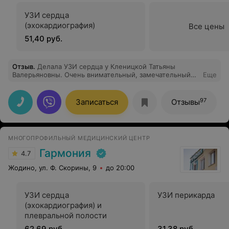
УЗИ сердца
(эхокардиография)
Все цены
51,40 руб.
Отзыв
.
Делала УЗИ сердца у Кленицкой Татьяны
Валерьяновны. Очень внимательный, замечательный
Еще
специалист. Все рассказала, разложила по полочкам,
дала рекомендации. Врач с большой буквы. Хочется
побольше таких чутких специалистов в медицине!
97
Записаться
Отзывы
Татьяна Валерьяновна, здоровья Вам! А медцентру -
процветания!
МНОГОПРОФИЛЬНЫЙ МЕДИЦИНСКИЙ ЦЕНТР
Гармония
4.7
Жодино, ул. Ф. Скорины, 9
до 20:00
УЗИ сердца
УЗИ перикарда
(эхокардиография) и
плевральной полости
62,69 руб.
31,38 руб.