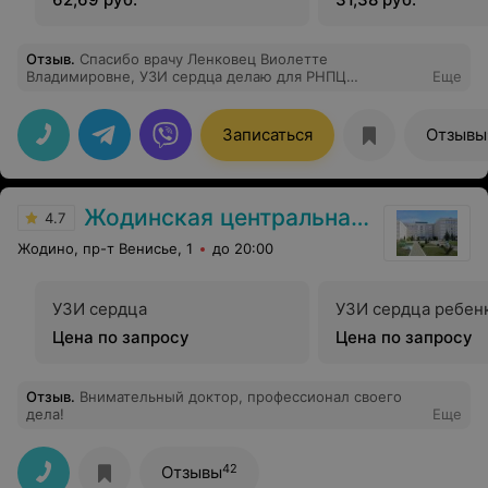
Отзыв
.
Спасибо врачу Ленковец Виолетте
Владимировне, УЗИ сердца делаю для РНПЦ
Еще
Кардиология только у неё уже 7 лет,ничего лишнего
не скажет и не напишет. Поздравляю ее и коллектив
МЦ "Гармония" с наступающим Рождеством и Новым
Записаться
Отзывы
Годом.
Жодинская центральная городская больница
4.7
Жодино, пр-т Венисье, 1
до 20:00
УЗИ сердца
УЗИ сердца ребен
Цена по запросу
Цена по запросу
Отзыв
.
Внимательный доктор, профессионал своего
дела!
Еще
42
Отзывы