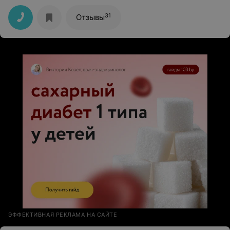
лечением это лечащий врач Лосминская И.А. ,зав . 2
отделения Лискович Т.Г. У меня муж жив и здоров .
31
Отзывы
Спасибо ВАМ огромное что Вы есть !!!
ЭФФЕКТИВНАЯ РЕКЛАМА НА САЙТЕ