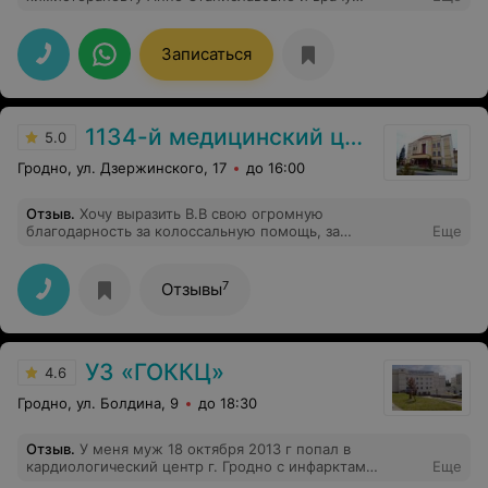
онкоурологу Кириллу Валерьевичу за
профессионализм, доброжелательность и
внимательное отношение к пациентам. Крепкого вам
Записаться
здоровья,сил и терпения в вашем нелегком труде
1134-й медицинский центр ВС РБ
5.0
Гродно, ул. Дзержинского, 17
до 16:00
Отзыв
.
Хочу выразить В.В свою огромную
благодарность за колоссальную помощь, за
Еще
отзывчивость, за качественное лечение, за врачебную
этику и за профессионализм в своем деле. Спасибо
Вам за Вашу бесконечную доброту и теплое
7
Отзывы
отношение. Желаю Вам всего самого наилучшего и
только благодарных пациентов.
УЗ «ГОККЦ»
4.6
Гродно, ул. Болдина, 9
до 18:30
Отзыв
.
У меня муж 18 октября 2013 г попал в
кардиологический центр г. Гродно с инфарктам
Еще
миокарда .Благодаря врачам которые занимались его