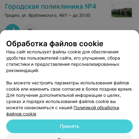
Городская поликлиника №4
Гродно, ул. Врублевского, 46/1
до 20:00
Обработка файлов cookie
Наш сайт использует файлы cookie для обеспечения
удобства пользователей сайта, его улучшения, сбора
статистики и предоставления персонализированных
рекомендаций.
Добавить компанию
Вы можете настроить параметры использования файлов
cookie или изменить свое согласие в более позднее время.
Добавить специалиста
Для получения дополнительной информации о целях,
сроках и порядке использования файлов cookie вы
можете ознакомиться с нашей
Политикой обработки
файлов cookie
Принять
О проекте
Новости проекта
Размещение рекламы