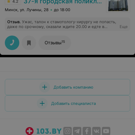
37-я городская поликлиника
4.2
Минск, ул. Лучины, 28
до 18:00
Отзыв
.
Ужас, талон к стамотологу-хирургу не попасть,
даже по срочному, сказали ждите 20.00 и едте в
Еще
больницу, а ерунда что сепсис может начаться, такого
нигде нет
15
Отзывы
Добавить компанию
Добавить специалиста