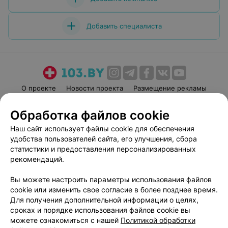
Добавить специалиста
О проекте
Новости проекта
Размещение рекламы
Медицинский маркетинг
Публичный договор
Обработка файлов cookie
Пользовательское соглашение
Способы оплаты
Наш сайт использует файлы cookie для обеспечения
Вакансии
Партнеры
удобства пользователей сайта, его улучшения, сбора
Написать руководителю 103.by
статистики и предоставления персонализированных
рекомендаций.
Написать в поддержку
Персональные настройки cookie
Вы можете настроить параметры использования файлов
Обработка персональных данных
cookie или изменить свое согласие в более позднее время.
Для получения дополнительной информации о целях,
сроках и порядке использования файлов cookie вы
можете ознакомиться с нашей
Политикой обработки