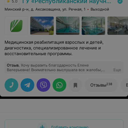
ГУ «Республиканский научно-практический центр медицинской экспертизы и реабилитаци»
5.0
Минский р-н, д. Аксаковщина, ул. Речная, 1
Выходной
Медицинская реабилитация взрослых и детей,
диагностика, специализированное лечение и
восстановительные программы.
Отзыв
.
Хочу выразить благодарность Елене
Валерьевне! Внимательно выслушала все жалобы,
Еще
назначила нужные анализы. Одно удовольствие
приходить к таким высококвалифицированным
специалистам и знать, что тебе помогут! Спасибо
238
Отзывы
большое!
Добавить компанию