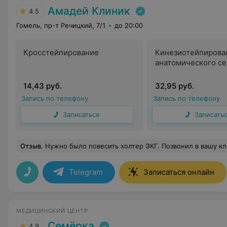
Амадей Клиник
4.5
Гомель, пр-т Речицкий, 7/1
до 20:00
Кросстейпирование
Кинезиотейпирова
анатомического се
14,43 руб.
32,95 руб.
Запись по телефону
Запись по телефону
Записаться
Записать
Отзыв
.
Нужно было повесить холтер ЭКГ. Позвонил в вашу клинику, девушка предложила ближайшее время на следующий день. В клинике меня встретили улыбчивые сотрудницы. Быстро оформили документы и повесили аппарат. Дали подробные рекомендации по нош
Telegram
Записаться онлайн
МЕДИЦИНСКИЙ ЦЕНТР
Семёрка
4.9