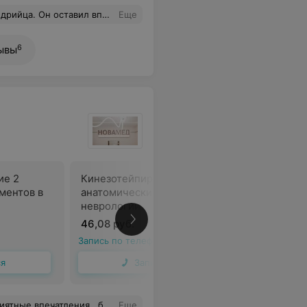
ельно проводить эту процедуру в области шеи и на коже рук. А еще хочу отметить обслуживающий персонал клиники. Очень приветливый и всегда идут на встречу клиентам. Спасибо всем. Рекомендую эту клинику.
Еще
6
ывы
ие 2
Кинезотейпирование 3
ментов в
анатомических сегментов в
неврологии
В
46,08 руб.
Запись по телефону
ся
Записаться
о , буду общаться к вам ещё не раз !
Еще