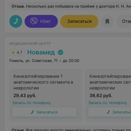
Отзыв
.
Несколько раз побывала на приёме у доктора Н. Н. Андрийца. Он оставил впечатление грамотного специалиста и располагающего к себе человека. На практике ( удаление кератом на лице, папиллом на теле) подтвердился его профессионализм. Следов на коже не осталось. Сейчас прохожу курс пилинга pq age для лица.Процедура без травм и видимого шелушения кожи. Чувствуется подтянутость и упругость кожи. О полном результате можно будет говорить после окончания курса. А пока есть желание паралл
Viber
Записаться
Отз
МЕДИЦИНСКИЙ ЦЕНТР
Новамед
4.7
Гомель, ул. Советская, 71
до 20:00
Кинезотейпирование 1
Кинезотейпирован
анатомического сегмента в
анатомических сег
неврологии
неврологии
29,43 руб.
36,62 руб.
Запись по телефону
Запись по телефону
Записаться
Записать
Отзыв
.
Все прошло просто замечательно, остались только приятные впечатления , большое спасиб