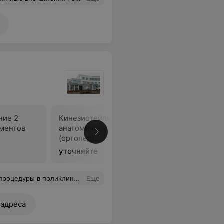
ние 2
Кинезиотейпирование 3
гментов
анатомических сегментов
В
(ортопед)
уточняйте
оз (киста, в поликлинике участковая намекала на опухоль), дал рекомендации, и что немаловажно, успокоил! Большое спасибо!
Еще
 адреса