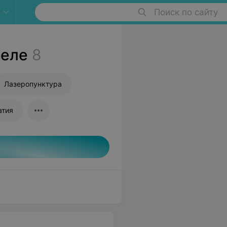
Поиск по сайту
меле
8
Лазеропунктура
атия