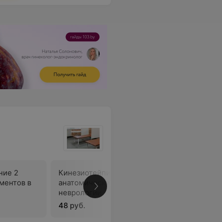
ние 2
Кинезиотейпирование 3
ментов в
анатомических сегментов в
В
неврологии
48 руб.