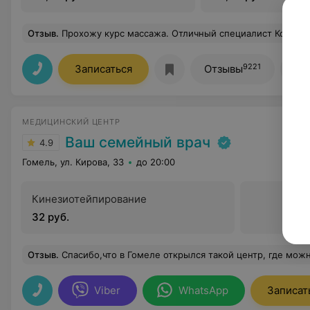
верхней конечности в
хирургии
хирургии
Отзыв
.
Прохожу курс массажа. Отличный специалист Короткова (сильные руки). Можно по страховке и за свои (я за
9221
Записаться
Отзывы
Вс
МЕДИЦИНСКИЙ ЦЕНТР
Ваш семейный врач
4.9
Гомель, ул. Кирова, 33
до 20:00
Кинезиотейпирование
32 руб.
Отзыв
.
Спасибо,что в Гомеле открылся такой центр, где можно сразу и с доктором проконсультироваться и обследования необходимые пройт
Viber
WhatsApp
Записат