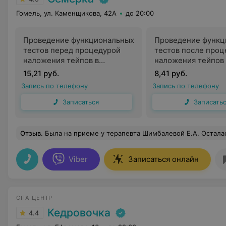
Гомель, ул. Каменщикова, 42А
до 20:00
Проведение функциональных
Проведение функц
тестов перед процедурой
тестов после про
наложения тейпов в
наложения тейпов 
травматологии
травматологии
15,21 руб.
8,41 руб.
Запись по телефону
Запись по телефону
Записаться
Записать
Отзыв
.
Была на приеме у терапевта Шимбалевой Е.А. Осталась очень довольна результатом и отношением к пациенту. Внимательный,
Viber
Записаться онлайн
СПА-ЦЕНТР
Кедровочка
4.4