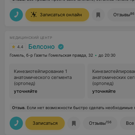
86
Записаться онлайн
Отзывы
МЕДИЦИНСКИЙ ЦЕНТР
Белсоно
4.4
Гомель, б-р Газеты Гомельская правда, 32
до 20:30
Кинезиотейпирование 1
Кинезиотейпирова
анатомического сегмента
анатомических се
(ортопед)
(ортопед)
уточняйте
уточняйте
Отзыв
.
Если нет возможности быстро сделать необходимые процедуры в поликлинике, всегда обращаюсь в Белсоно. Была на узи у докторов Седельника, Березовской, Малашенко. Все грамотные специалисты, объясняют доступно и понятно. Хочу поблагодарить доктора Седельника, еще до узи он грамотно поставил диагн
156
Записаться
Отзывы
Все