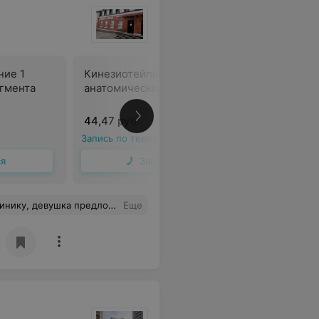
ние 1
Кинезиотейпирование 2
Кинезиот
гмента
анатомических сегмента
более ан
сегмента
44,47 руб.
57,34 руб
Запись по телефону
Запись по 
ся
Записаться
ению прибора.Через сутки я уже забрал результат. Спасибо всем, буду рекомендовать вас своим знакомым.
Еще