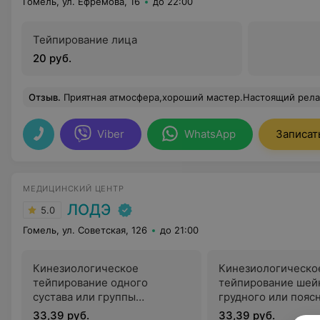
Гомель, ул. Ефремова, 16
до 22:00
Тейпирование лица
20 руб.
Отзыв
.
Приятная атмосфера,хороший мастер.Настоящий релакс:)хоть я из России, но о
Viber
WhatsApp
Записат
МЕДИЦИНСКИЙ ЦЕНТР
ЛОДЭ
5.0
Гомель, ул. Советская, 126
до 21:00
Кинезиологическое
Кинезиологическо
тейпирование одного
тейпирование шей
сустава или группы
грудного или пояс
мускулатуры нижней или
отдела позвоночни
33,39 руб.
33,39 руб.