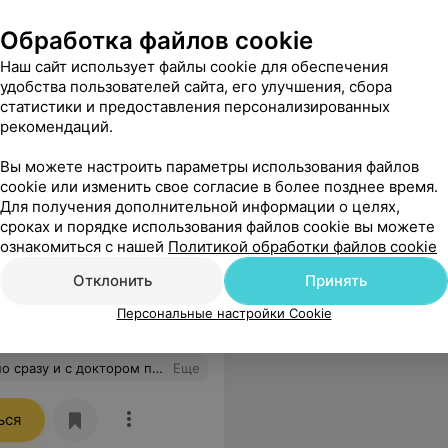
Обработка файлов cookie
 свои). Время посещения можно регулировать
Еще
Наш сайт использует файлы cookie для обеспечения
удобства пользователей сайта, его улучшения, сбора
е адреса
статистики и предоставления персонализированных
рекомендаций.
Вы можете настроить параметры использования файлов
cookie или изменить свое согласие в более позднее время.
Для получения дополнительной информации о целях,
сроках и порядке использования файлов cookie вы можете
ознакомиться с нашей
Политикой обработки файлов cookie
Отклонить
Принять
Все цены
Персональные настройки Cookie
и. Спасибо, Алексей Борисович, теперь я сплю спокойно!
Еще
ься