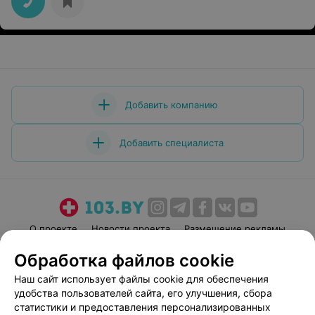
Добавить компанию
Добавить специалиста
О проекте
Новости проекта
Размещение рекламы
Медицинский маркетинг
Публичный договор
Обработка файлов cookie
Пользовательское соглашение
Способы оплаты
Наш сайт использует файлы cookie для обеспечения
Вакансии
Партнеры
удобства пользователей сайта, его улучшения, сбора
статистики и предоставления персонализированных
Написать руководителю 103.by