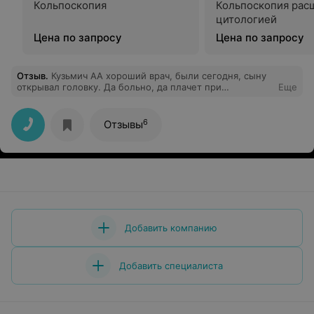
Кольпоскопия
Кольпоскопия рас
цитологией
Цена по запросу
Цена по запросу
Отзыв
.
Кузьмич АА хороший врач, были сегодня, сыну
открывал головку. Да больно, да плачет при
Еще
мочеиспускании, но это нужно перетерпеть и помочь
ребенку делать ванночки. Все заживёт. После каждого
любого уролога при такой ситуации будет болеть. И
6
Отзывы
после любой операции раны болят и неделями....
Врача советую всё сделал быстро четко и
добросовестно.
Добавить компанию
Добавить специалиста