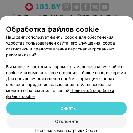
О проекте
Новости проекта
Размещение рекламы
Медицинский маркетинг
Публичный договор
Обработка файлов cookie
Пользовательское соглашение
Способы оплаты
Наш сайт использует файлы cookie для обеспечения
Вакансии
Партнеры
удобства пользователей сайта, его улучшения, сбора
статистики и предоставления персонализированных
Написать руководителю 103.by
рекомендаций.
Написать в поддержку
Персональные настройки cookie
Вы можете настроить параметры использования файлов
cookie или изменить свое согласие в более позднее время.
Обработка персональных данных
Для получения дополнительной информации о целях,
сроках и порядке использования файлов cookie вы
можете ознакомиться с нашей
Политикой обработки
файлов cookie
Принять
© 2026 ООО «Артокс Лаб», УНП 191700409
| 220012, Республика Беларусь,
Отклонить
г. Минск, улица Толбухина, 2, пом. 16 | help@103.by
Персональные настройки Cookie
Служба поддержки
+375 291212755