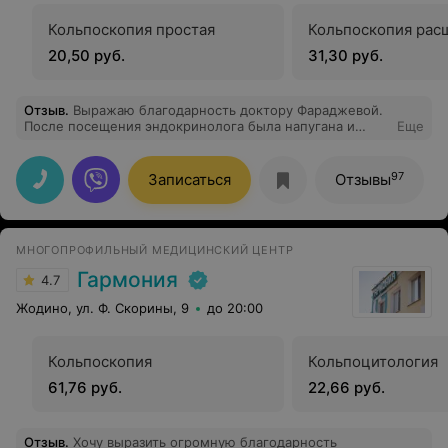
Кольпоскопия простая
Кольпоскопия рас
20,50 руб.
31,30 руб.
Отзыв
.
Выражаю благодарность доктору Фараджевой.
После посещения эндокринолога была напугана и
Еще
срочно побежала на УЗИ щитовидной железы. Доктор
все четко объяснила, успокоила, даже
порекомендовала куда дальше обращаться с моей
97
Записаться
Отзывы
проблемой. Спасибо огромное!
МНОГОПРОФИЛЬНЫЙ МЕДИЦИНСКИЙ ЦЕНТР
Гармония
4.7
Жодино, ул. Ф. Скорины, 9
до 20:00
Кольпоскопия
Кольпоцитология
61,76 руб.
22,66 руб.
Отзыв
.
Хочу выразить огромную благодарность