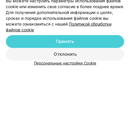
Вы можете настроить параметры использования файлов
cookie или изменить свое согласие в более позднее время.
Для получения дополнительной информации о целях,
Добавить специалиста
сроках и порядке использования файлов cookie вы
можете ознакомиться с нашей
Политикой обработки
файлов cookie
Принять
О проекте
Новости проекта
Размещение рекламы
Отклонить
Медицинский маркетинг
Публичный договор
Персональные настройки Cookie
Пользовательское соглашение
Способы оплаты
Вакансии
Партнеры
Написать руководителю 103.by
Написать в поддержку
Персональные настройки cookie
Обработка персональных данных