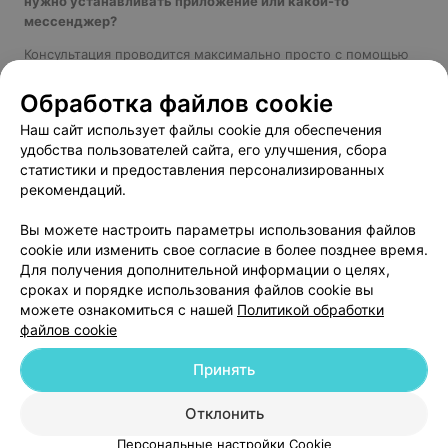
нужно устанавливать приложение или какой-то
мессенджер?
Консультация проводится максимально просто с помощью
сервиса 103.by. При записи вы получаете ссылку, по
которой необходимо перейти в назначенное время. Никаких
Обработка файлов cookie
дополнительных приложений или мессенджеров
Наш сайт использует файлы cookie для обеспечения
устанавливать не нужно.
удобства пользователей сайта, его улучшения, сбора
статистики и предоставления персонализированных
рекомендаций.
Добавить компанию
Вы можете настроить параметры использования файлов
cookie или изменить свое согласие в более позднее время.
Для получения дополнительной информации о целях,
Добавить специалиста
сроках и порядке использования файлов cookie вы
можете ознакомиться с нашей
Политикой обработки
файлов cookie
Принять
О проекте
Новости проекта
Размещение рекламы
Отклонить
Медицинский маркетинг
Публичный договор
Персональные настройки Cookie