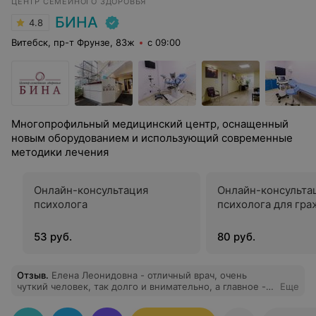
ЦЕНТР СЕМЕЙНОГО ЗДОРОВЬЯ
БИНА
4.8
Витебск, пр-т Фрунзе, 83ж
с 09:00
Многопрофильный медицинский центр, оснащенный
новым оборудованием и использующий современные
методики лечения
Онлайн-консультация
Онлайн-консульта
психолога
психолога для гр
53 руб.
80 руб.
Отзыв
.
Елена Леонидовна - отличный врач, очень
чуткий человек, так долго и внимательно, а главное -
Еще
аккуратно,меня еще никто не осматривал. Во время
приёма ответила на все вопросы. Теперь только к ней.