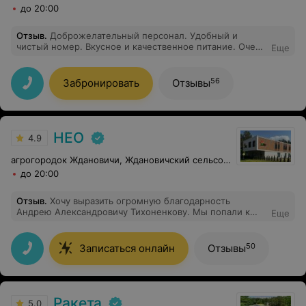
до 20:00
Отзыв
.
Доброжелательный персонал. Удобный и
чистый номер. Вкусное и качественное питание. Очень
Еще
красивая территория, хорошо организованный досуг.
Уютная и комфортная атмосфера. Спасибо!
56
Забронировать
Отзывы
НЕО
4.9
агрогородок Ждановичи, Ждановичский сельсовет, 105
до 20:00
Отзыв
.
Хочу выразить огромную благодарность
Андрею Александровичу Тихоненкову. Мы попали к
Еще
нему после долгих безуспешных скитаний по
больницам и поликлиникам. Андрей Александрович не
только поставил верный диагноз (что никто до него
50
Записаться онлайн
Отзывы
сделать не смог), но и составил план лечения.
Впереди еще долгий путь, но начало положено!
Андрей Александрович, низкий Вам поклон!
Ракета
5.0