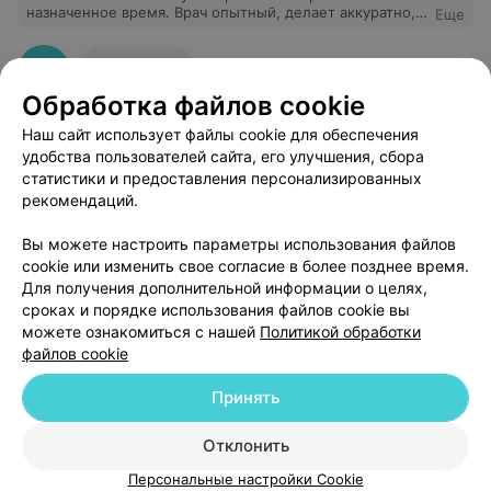
назначенное время. Врач опытный, делает аккуратно,
Еще
профессионально. Как будет дальше стоять бломба
посмотрим. Администратор вежливый
11
Отзывы
Обработка файлов cookie
Наш сайт использует файлы cookie для обеспечения
удобства пользователей сайта, его улучшения, сбора
статистики и предоставления персонализированных
рекомендаций.
Добавить компанию
Вы можете настроить параметры использования файлов
cookie или изменить свое согласие в более позднее время.
Для получения дополнительной информации о целях,
Добавить специалиста
сроках и порядке использования файлов cookie вы
можете ознакомиться с нашей
Политикой обработки
файлов cookie
Принять
О проекте
Новости проекта
Размещение рекламы
Отклонить
Медицинский маркетинг
Публичный договор
Персональные настройки Cookie
Пользовательское соглашение
Способы оплаты