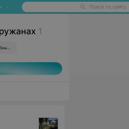
ы
Поиск по сайту
Пружанах
1
Контурная пластика носогубных складок