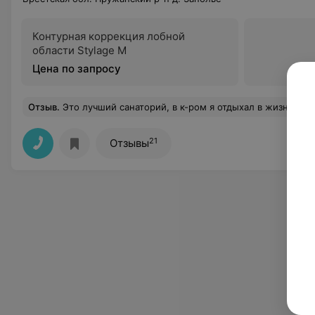
Контурная коррекция лобной
области Stylage М
Цена по запросу
Отзыв
.
Это лучший санаторий, в к-ром я отдыхал в жизни. В нем воздух чистый, есть свой ключ минеральных вод, благоустроенный пляж у озера со стаей лебедей, мангалы с беседками, игровые площадки как в кино, современная мощная лечебная аппаратура и красивые бассейны и сауны. Питание там вкусное, порции как на здоровяка, закуски, первое и десерт берём с раздач сами, если не хватит - добавят по просьбе, не подают молотого кофе и заварного ржаного хлеба; нужно раздвинуть 8-и местные столы. Корпуса 4 и 5 блистают, как в Барвихе, в них сервис. Просторные номера с застекленными балконами. В корпусе 5 не хватает люстр в комнатах, в 4-м сумку только на балкон. Культурный и вежливый персонал улучшает настроение. Кин
21
Отзывы