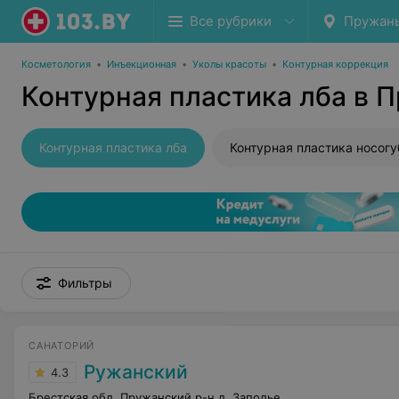
Все рубрики
Пружан
Косметология
•
Инъекционная
•
Уколы красоты
•
Контурная коррекция
Контурная пластика лба в 
Контурная пластика лба
Фильтры
САНАТОРИЙ
Ружанский
4.3
Брестская обл. Пружанский р-н д. Заполье