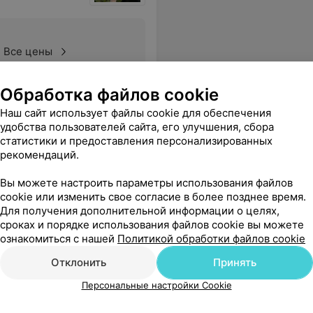
Все цены
Обработка файлов cookie
офильмы показывают интересные и со смыслом, дискотеки короткие, нужно, чтобы успевали потанцевать под заказанное публикой. Очень интересный "День ухи". Будет лучше, если починят неработающие фонари в сквере, пустят все лифты (на верх сумки поднимать, если болит спина) и приобретут больше тренажеров в зал.
Еще
Наш сайт использует файлы cookie для обеспечения
удобства пользователей сайта, его улучшения, сбора
статистики и предоставления персонализированных
рекомендаций.
Вы можете настроить параметры использования файлов
cookie или изменить свое согласие в более позднее время.
Для получения дополнительной информации о целях,
сроках и порядке использования файлов cookie вы можете
ознакомиться с нашей
Политикой обработки файлов cookie
Отклонить
Принять
Персональные настройки Cookie