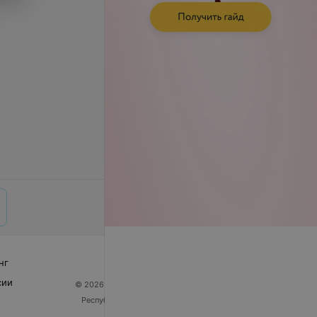
нг
сии
© 2026 ООО «Артокс Лаб», УНП 191700409
| 220012,
Республика Беларусь, г. Минск, улица Толбухина, 2,
пом. 16 | help@103.by