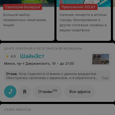
Санатории Беларуси
Приложение 103.BY
Большой выбор
Наличие лекарств в аптеках
проверенных санаториев.
города, бронирование и
Акции!
другие полезные сервисы в
вашем смартфоне
ЦЕНТР ЛАЗЕРНОЙ И ЭСТЕТИЧЕСКОЙ МЕДИЦИНЫ
ШайнЭст
4.6
Минск, пр-т Дзержинского, 19
до 21:00
Отзыв
.
Хочу поделится отзывом о данном медцентре.
Обострилась проблема с варикозом, и я обратился в
Еще
"ШайнЭст" по рекомендации знакомой. Врач назначил
лечение и грамотно меня проконсультировал.
Лазерная процедура прошла успешно, и я быстро
179
Отзывы
Все адреса
восстановился. Варикоз больше не беспокоит, а я
снова могу наслаждаться активным отдыхом.
Отличный центр и специалисты!
САЛОН КРАСОТЫ