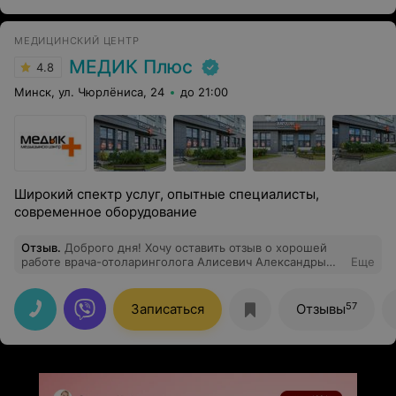
МЕДИЦИНСКИЙ ЦЕНТР
МЕДИК Плюс
4.8
Минск, ул. Чюрлёниса, 24
до 21:00
Широкий спектр услуг, опытные специалисты,
современное оборудование
Отзыв
.
Доброго дня! Хочу оставить отзыв о хорошей
работе врача-отоларинголога Алисевич Александры
Еще
Александровны! Получили профессиональную
консультацию, внимательный осмотр и хорошее
настроение в придачу. Всем рекомендуем!
57
Записаться
Отзывы