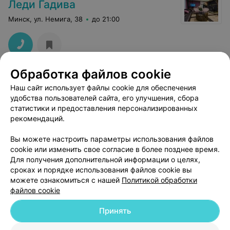
Леди Гадива
Минск, ул. Немига, 38
до 21:00
Обработка файлов cookie
КОСМЕТОЛОГИЯ
Наш сайт использует файлы cookie для обеспечения
Акценt
удобства пользователей сайта, его улучшения, сбора
статистики и предоставления персонализированных
Минск, ул. Есенина, 6/1
до 21:00
рекомендаций.
Вы можете настроить параметры использования файлов
cookie или изменить свое согласие в более позднее время.
Для получения дополнительной информации о целях,
сроках и порядке использования файлов cookie вы
можете ознакомиться с нашей
Политикой обработки
файлов cookie
Принять
Добавить компанию