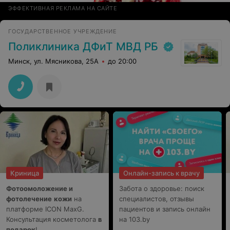
ЭФФЕКТИВНАЯ РЕКЛАМА НА САЙТЕ
ГОСУДАРСТВЕННОЕ УЧРЕЖДЕНИЕ
Поликлиника ДФиТ МВД РБ
Минск, ул. Мясникова, 25А
до 20:00
Криница
Онлайн-запись к врачу
Фотоомоложение и
Забота о здоровье: поиск
фотолечение
кожи
на
специалистов, отзывы
платформе ICON MaxG.
пациентов и запись онлайн
Консультация косметолога
в
на 103.by
подарок
!