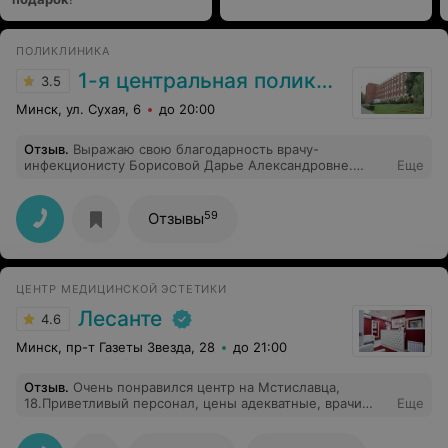
ПОЛИКЛИНИКА
1-я центральная поликлиника
3.5
Минск, ул. Сухая, 6
до 20:00
Отзыв
.
Выражаю свою благодарность врачу-
инфекционисту Борисовой Дарье Александровне.
Еще
Поистине этот врач от бога! Добрая, пунктуальная,
отзывчивая, вежливая в обращениях со своими
пациентами. Очень сильно помогла разобраться с
59
Отзывы
различными анализами (терапевты были бессильны),
провела диагностику общего состояния здоровья
(грамотно измерила давление и т.п.), разрешила
некоторые психологические проблемы. Дарья
ЦЕНТР МЕДИЦИНСКОЙ ЭСТЕТИКИ
Александровна всегда поможет во всём и не
отфутболит как некоторые врачи. В целом я
Лесанте
4.6
благодарна ей во всём! В будущем буду обращаться
только к ней. Мой самый любимый доктор в 1-ой
Минск, пр-т Газеты Звезда, 28
до 21:00
поликлиннике!
Отзыв
.
Очень понравился центр на Мстиславца,
18.Приветливый персонал, цены адекватные, врачи
Еще
хорошие. Рекомендую гинеколога Слукину Т. В. Очень
аккуратная, внимательная, приветливая.