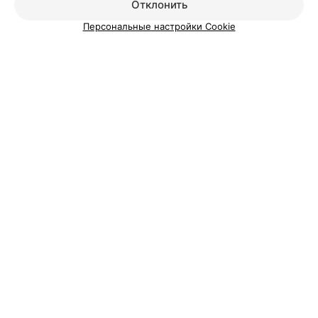
Отклонить
Добавить специалиста
Персональные настройки Cookie
О проекте
Новости проекта
Размещение рекламы
Медицинский маркетинг
Публичный договор
Пользовательское соглашение
Способы оплаты
Вакансии
Партнеры
Написать руководителю 103.by
Написать в поддержку
Персональные настройки cookie
Обработка персональных данных