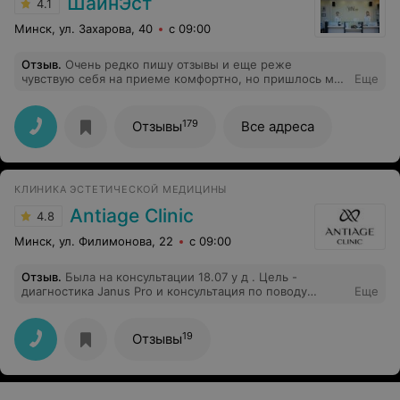
ШайнЭст
4.1
Минск, ул. Захарова, 40
с 09:00
Отзыв
.
Очень редко пишу отзывы и еще реже
чувствую себя на приеме комфортно, но пришлось мне
Еще
как-то решиться удалить родинки и что-то на них
похожее, и очень повезло попасть к Алексею Палычу:
отличный хирург, приятный человек, врач из разряда -
179
Отзывы
Все адреса
добавить в список избранных на будущее, жизнь-то
длинная... особенно с такими специалистами
КЛИНИКА ЭСТЕТИЧЕСКОЙ МЕДИЦИНЫ
Antiage Clinic
4.8
Минск, ул. Филимонова, 22
с 09:00
Отзыв
.
Была на консультации 18.07 у д . Цель -
диагностика Janus Pro и консультация по поводу
Еще
розацеи, цвета и овала лица. Во-первых, мне даже на
компьютере не показали результаты диагностики, а с
собой дали ч/б распечатку с диагнозом розацеа,
19
Отзывы
который я и сама знала. Для сравнения привожу цитату
с сайта о том, что я должна была получить "Врач
подробно объясняет результаты анализа, показывает
визуализации на экране и составляет индивидуальный