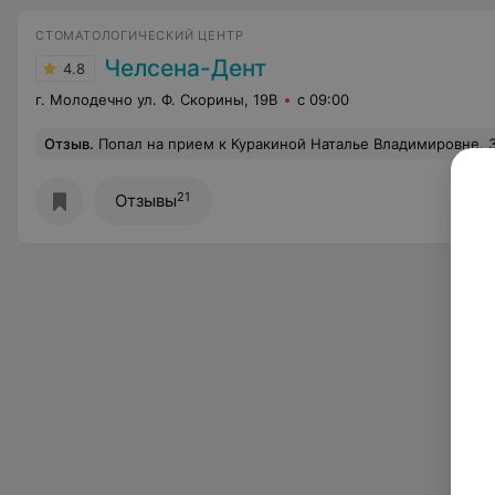
СТОМАТОЛОГИЧЕСКИЙ ЦЕНТР
Челсена-Дент
4.8
г. Молодечно ул. Ф. Скорины, 19В
с 09:00
Отзыв
.
Попал на прием к Куракиной Наталье Владимировне. За 40 минут восстановила полуразрушенный зуб, который в других клиниках приговорили к 
21
Отзывы