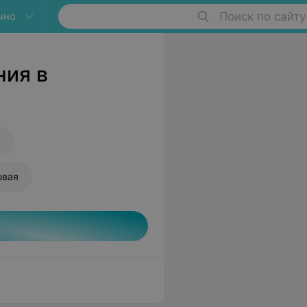
чно
Поиск по сайту
ния в
овая