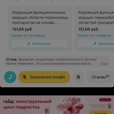
Коррекция функциональных
Коррекция функци
морщин области переносицы
морщин периорби
препаратом на основе
областей препара
бутолотоксина в
основе бутолотокс
151,66 руб.
151,66 руб.
пластической хирургии
пластической хир
Запись по телефону
Запись по телефону
Записаться
Записать
Отзыв
.
Выражаю искреннюю признательность Бутько
Ирине Ивановне. Это высокопрофессиональный и
Еще
внимательный специалист, который предоставил
чёткие рекомендации, провёл все необходимые
диагностические процедуры для оценки зрения и
86
Записаться онлайн
Отзывы
разъяснил правила использования контактных линз.
Благодарю вас!