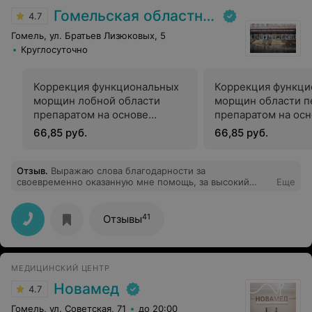
Гомельская областная клиническая больница
4.7
Гомель, ул. Братьев Лизюковых, 5
Круглосуточно
Коррекция функциональных
Коррекция функци
морщин лобной области
морщин области 
препаратом на основе
препаратом на ос
ботулотолксина
ботулотоксина
66,85 руб.
66,85 руб.
Отзыв
.
Выражаю слова благодарности за
своевременно оказанную мне помощь, за высокий
Еще
профессионализм в проведении операции 6 января
2025г, чуткое отношение к людям экстренной службы
приемного отделения, главному врачу Гомельской
41
Отзывы
областной клинической больницы Андрею
Анатольевичу, лечащему врачу Дмитрию
Александровичу и всему медицинскому персоналу 2-
ой хирургии во главе с зав.отделением Немтиным
МЕДИЦИНСКИЙ ЦЕНТР
Андреем Зотовичем. Спасибо Вам и низкий поклон за
Ваши золотые руки и добрые сердца.
Новамед
4.7
Гомель, ул. Советская, 71
до 20:00