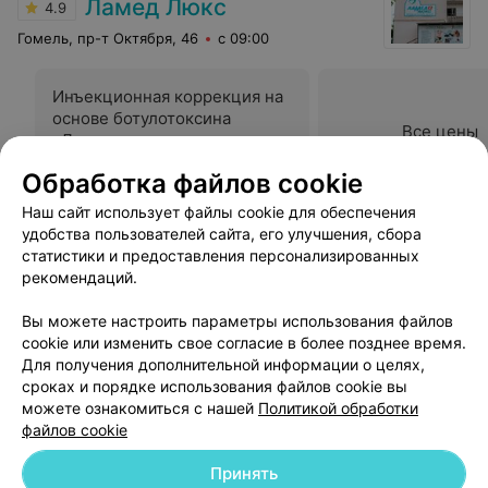
Ламед Люкс
4.9
были рядом)Спасибо вам всем большое за вашу работу
и внимание!)
Гомель, пр-т Октября, 46
с 09:00
Инъекционная коррекция на
основе ботулотоксина
Все цены
«Диспорт»
Цена по запросу
Обработка файлов cookie
Наш сайт использует файлы cookie для обеспечения
Отзыв
.
Проходила консультацию у врача невролога
удобства пользователей сайта, его улучшения, сбора
Лукашевич Людмилы Владимировны. Осталась
Еще
статистики и предоставления персонализированных
довольна - высокий профессионализм, внимательное
рекомендаций.
отношение. Назначенное лечение оказалось очень
эффективным. Спасибо Вам большое, доктор!
117
Отзывы
Вы можете настроить параметры использования файлов
cookie или изменить свое согласие в более позднее время.
Для получения дополнительной информации о целях,
сроках и порядке использования файлов cookie вы
можете ознакомиться с нашей
Политикой обработки
файлов cookie
Добавить компанию
Принять