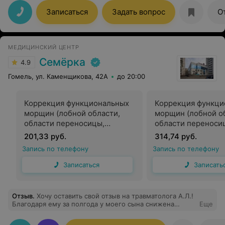
ощущение, что пришла не на осмотр, а на тёплую
встречу с заботой, вниманием и профессионализмом.
Записаться
Задать вопрос
О
Врач - волшебница! Всё объясняет простыми словами,
шутит, улыбается, и при этом видно, что знает своё
дело от и до. Спасибо Вам огромное за тепло,
поддержку и лёгкость - после приёма хочется не
МЕДИЦИНСКИЙ ЦЕНТР
паниковать, а жить дальше спокойно и радостно
Семёрка
4.9
Гомель, ул. Каменщикова, 42А
до 20:00
Коррекция функциональных
Коррекция функци
морщин (лобной области,
морщин (лобной о
области переносицы,
области переноси
периорбитальных областей)
периорбитальных 
201,33 руб.
314,74 руб.
препаратом на основе
препаратом на ос
Запись по телефону
Запись по телефону
ботулотоксина (диспорт) —
ботулотоксина (ди
25 ед.
50 ед.
Записаться
Записать
Отзыв
.
Хочу оставить свой отзыв на травматолога А.Л.!
Благодаря ему за полгода у моего сына снижена
Еще
степень сколиоза с третьей на вторую (кто
сталкивался - знает все сложности), избежали