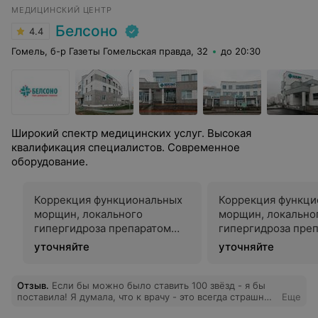
МЕДИЦИНСКИЙ ЦЕНТР
Белсоно
4.4
Гомель, б-р Газеты Гомельская правда, 32
до 20:30
Широкий спектр медицинских услуг. Высокая
квалификация специалистов. Современное
оборудование.
Коррекция функциональных
Коррекция функци
морщин, локального
морщин, локально
гипергидроза препаратом
гипергидроза пре
Диспорт
Релатокс
уточняйте
уточняйте
Отзыв
.
Если бы можно было ставить 100 звёзд - я бы
поставила! Я думала, что к врачу - это всегда страшно
Еще
и неловко. Но этот приём перевернул всё Такое