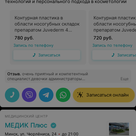
технологий и персонального подхода в косметологии
Контурная пластика в
Контурная пластик
области носогубных складок
области носогубны
препаратом Juvederm 4
препаратом Juvede
(Франция)
(Франция)
780 руб.
720 руб.
Запись по телефону
Запись по телефону
Записаться
Записать
Отзыв
.
очень приятный и компетентный
специалист.девочки администраторы
Еще
прелестны..спасибо,приятное впечатление от
посещения клиники
Записаться онлайн
МЕДИЦИНСКИЙ ЦЕНТР
МЕДИК Плюс
Минск, ул. Чюрлёниса, 24
до 21:00