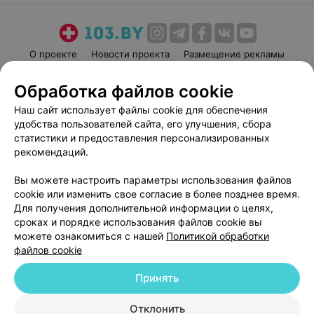
О проекте
Новости проекта
Размещение рекламы
Медицинский маркетинг
Публичный договор
Обработка файлов cookie
Пользовательское соглашение
Способы оплаты
Наш сайт использует файлы cookie для обеспечения
Вакансии
Партнеры
удобства пользователей сайта, его улучшения, сбора
Написать руководителю 103.by
статистики и предоставления персонализированных
рекомендаций.
Написать в поддержку
Персональные настройки cookie
Вы можете настроить параметры использования файлов
Обработка персональных данных
cookie или изменить свое согласие в более позднее время.
Для получения дополнительной информации о целях,
сроках и порядке использования файлов cookie вы
можете ознакомиться с нашей
Политикой обработки
файлов cookie
Принять
© 2026 ООО «Артокс Лаб», УНП 191700409
| 220012, Республика Беларусь,
г. Минск, улица Толбухина, 2, пом. 16 | help@103.by
Отклонить