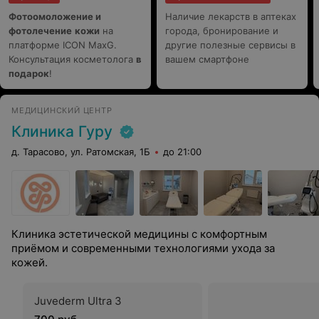
палату после операции и отправил домой с полным
Фотоомоложение и
Наличие лекарств в аптеках
планом лечения, восстановления и возможностью
фотолечение
обратиться к нему напрямую при возникновении
кожи
на
города, бронирование и
вопросов. И что немаловажно - с позитивным
платформе ICON MaxG.
другие полезные сервисы в
настроем я уехала в Брест! Большое спасибо!
Консультация косметолога
в
вашем смартфоне
подарок
!
МЕДИЦИНСКИЙ ЦЕНТР
Клиника Гуру
д. Тарасово, ул. Ратомская, 1Б
до 21:00
Клиника эстетической медицины с комфортным
приёмом и современными технологиями ухода за
кожей.
Juvederm Ultra 3