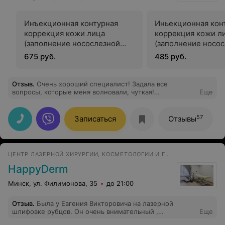
Инъекционная контурная
Иньекционная кон
коррекция кожи лица
коррекция кожи л
(заполнение носослезной
(заполнение носо
борозды) Teosyal PureSense
борозды) Stylage S
675 руб.
485 руб.
Redensity II (1 мл)
Отзыв
.
Очень хороший специалист! Задала все
вопросы, которые меня волновали, чуткая!
Еще
Определенно если понадобиться, пойду именно к ней
57
Записаться
Отзывы
ЦЕНТР ЛАЗЕРНОЙ ХИРУРГИИ, КОСМЕТОЛОГИИ И ГИНЕКОЛОГИИ
HappyDerm
Минск, ул. Филимонова, 35
до 21:00
Отзыв
.
Была у Евгения Викторовича на лазерной
шлифовке рубцов. Он очень внимательный ,
Еще
аккуратный , ответил на все мои вопросы Сделал все