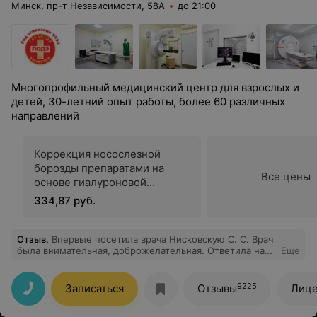
Минск, пр-т Независимости, 58А
до 21:00
Многопрофильный медицинский центр для взрослых и
детей, 30-летний опыт работы, более 60 различных
направлений
Коррекция носослезной
борозды препаратами на
Все цены
основе гиалуроновой
кислоты
334,87 руб.
Отзыв
.
Впервые посетила врача Нисковскую С. С. Врач
была внимательная, доброжелательная. Ответила на
Еще
все интересующие меня вопросы. Спасибо!
9225
Записаться
Отзывы
Лице