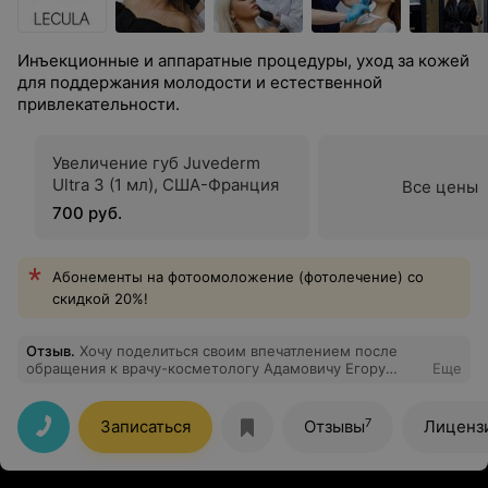
Инъекционные и аппаратные процедуры, уход за кожей
для поддержания молодости и естественной
привлекательности.
Увеличение губ Juvederm
Ultra 3 (1 мл), США-Франция
Все цены
700 руб.
Абонементы на фотоомоложение (фотолечение) со
скидкой 20%!
Отзыв
.
Хочу поделиться своим впечатлением после
обращения к врачу-косметологу Адамовичу Егору
Еще
Георгиевичу. Раньше у меня был неудачный опыт с
увеличением губ и я долго сомневалась, стоит ли
снова пробовать. Но, решившись на процедуру,
7
Записаться
Отзывы
Лиценз
осталась очень довольна! Все прошло абсолютно
безболезненно, что для меня было настоящим
открытием!!! Результат мне очень понравился — губы