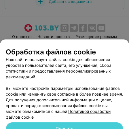
Добавить специалиста
О проекте
Новости проекта
Размещение рекламы
Медицинский маркетинг
Публичный договор
Обработка файлов cookie
Пользовательское соглашение
Способы оплаты
Наш сайт использует файлы cookie для обеспечения
Вакансии
Партнеры
удобства пользователей сайта, его улучшения, сбора
Написать руководителю 103.by
статистики и предоставления персонализированных
рекомендаций.
Написать в поддержку
Персональные настройки cookie
Вы можете настроить параметры использования файлов
Обработка персональных данных
cookie или изменить свое согласие в более позднее время.
Для получения дополнительной информации о целях,
сроках и порядке использования файлов cookie вы
можете ознакомиться с нашей
Политикой обработки
файлов cookie
Принять