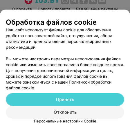
О проекте
Новости проекта
Размещение рекламы
Медицинский маркетинг
Публичный договор
Обработка файлов cookie
Пользовательское соглашение
Способы оплаты
Наш сайт использует файлы cookie для обеспечения
Вакансии
Партнеры
удобства пользователей сайта, его улучшения, сбора
статистики и предоставления персонализированных
Написать руководителю 103.by
рекомендаций.
Написать в поддержку
Персональные настройки cookie
Вы можете настроить параметры использования файлов
cookie или изменить свое согласие в более позднее время.
Обработка персональных данных
Для получения дополнительной информации о целях,
сроках и порядке использования файлов cookie вы
можете ознакомиться с нашей
Политикой обработки
файлов cookie
Принять
© 2026 ООО «Артокс Лаб», УНП 191700409
| 220012, Республика Беларусь,
Отклонить
г. Минск, улица Толбухина, 2, пом. 16 | help@103.by
Персональные настройки Cookie
Служба поддержки
+375 291212755