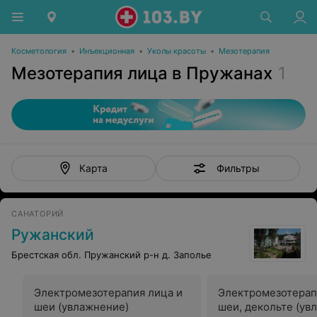
Косметология
•
Инъекционная
•
Уколы красоты
•
Мезотерапия
Мезотерапия лица в Пружанах
1
Фильтры
Карта
САНАТОРИЙ
Ружанский
Брестская обл. Пружанский р-н д. Заполье
Электромезотерапия лица и
Электромезотерап
шеи (увлажнение)
шеи, декольте (ув