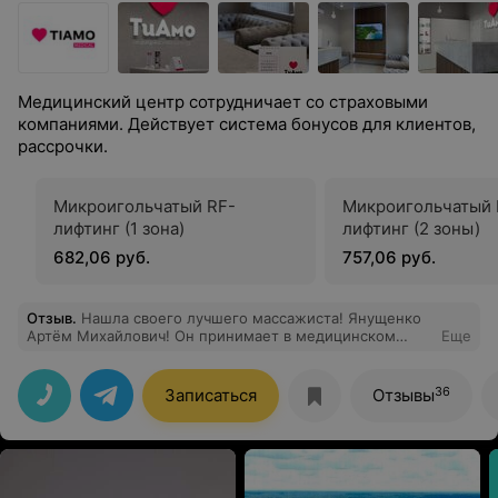
Медицинский центр сотрудничает со страховыми
компаниями. Действует система бонусов для клиентов,
рассрочки.
Микроигольчатый RF-
Микроигольчатый 
лифтинг (1 зона)
лифтинг (2 зоны)
682,06 руб.
757,06 руб.
Отзыв
.
Нашла своего лучшего массажиста! Янущенко
Артём Михайлович! Он принимает в медицинском
Еще
центре "ТиАмо". Более месяца страдала от боли в
руке, которая только усиливалась.Неврологом было
назначено лечение и массаж. Медикаментознное
36
Записаться
Отзывы
лечение не дало никаких результатов совсем, на
массаж не надеялась, но пошла. И как замечательно я
попала к Артёму. Благодаря его "золотым ручкам"
появилась надежда на полное восстановление.
Огромная благодарность Артёму за профессиональный
подход к своей работе, внимательность и суперский