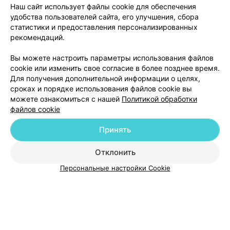
Наш сайт использует файлы cookie для обеспечения
удобства пользователей сайта, его улучшения, сбора
статистики и предоставления персонализированных
рекомендаций.
Вы можете настроить параметры использования файлов
Добавить компанию
cookie или изменить свое согласие в более позднее время.
Для получения дополнительной информации о целях,
сроках и порядке использования файлов cookie вы
Добавить специалиста
можете ознакомиться с нашей
Политикой обработки
файлов cookie
Принять
Отклонить
О проекте
Новости проекта
Размещение рекламы
Персональные настройки Cookie
Медицинский маркетинг
Публичный договор
Пользовательское соглашение
Способы оплаты
Вакансии
Партнеры
Написать руководителю 103.by
Написать в поддержку