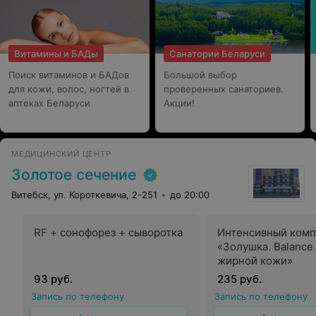
массаж! Да, бывало немного и больновато, когда
массажист проходится по триггерным точкам, но
потом вся боль компенсируется мягкими и
уверенными движениями рук массажиста.
Витамины и БАДы
Санатории Беларуси
Поиск витаминов и БАДов
Большой выбор
для кожи, волос, ногтей в
проверенных санаториев.
аптеках Беларуси
Акции!
МЕДИЦИНСКИЙ ЦЕНТР
Золотое сечение
Витебск, ул. Короткевича, 2-251
до 20:00
RF + сонофорез + сыворотка
Интенсивный комп
«Золушка. Balance
жирной кожи»
93 руб.
235 руб.
Запись по телефону
Запись по телефону