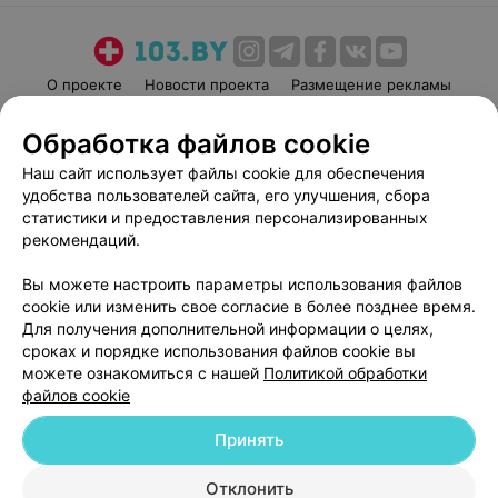
О проекте
Новости проекта
Размещение рекламы
Медицинский маркетинг
Публичный договор
Обработка файлов cookie
Пользовательское соглашение
Способы оплаты
Наш сайт использует файлы cookie для обеспечения
Вакансии
Партнеры
удобства пользователей сайта, его улучшения, сбора
Написать руководителю 103.by
статистики и предоставления персонализированных
рекомендаций.
Написать в поддержку
Персональные настройки cookie
Вы можете настроить параметры использования файлов
Обработка персональных данных
cookie или изменить свое согласие в более позднее время.
Для получения дополнительной информации о целях,
сроках и порядке использования файлов cookie вы
можете ознакомиться с нашей
Политикой обработки
файлов cookie
Принять
© 2026 ООО «Артокс Лаб», УНП 191700409
| 220012, Республика Беларусь,
г. Минск, улица Толбухина, 2, пом. 16 | help@103.by
Отклонить