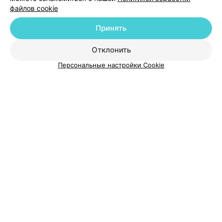
файлов cookie
Принять
О проекте
Новости проекта
Размещение рекламы
Отклонить
Медицинский маркетинг
Публичный договор
Пользовательское соглашение
Способы оплаты
Персональные настройки Cookie
Вакансии
Партнеры
Написать руководителю 103.by
Написать в поддержку
Персональные настройки cookie
Обработка персональных данных
© 2026 ООО «Артокс Лаб», УНП 191700409
| 220012, Республика Беларусь,
г. Минск, улица Толбухина, 2, пом. 16 | help@103.by