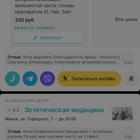
волосистой части головы
препаратом XL Hair, 5мл
Все цены
320 руб.
Запись по телефону
Записаться
Отзыв
.
Хочу выразить благодарность врачу- трихологу
Сергеюку Александру Алексеевичу за внимательное
Еще
отношение, индивидуальный подход и
профессионализм! Обратилась с проблемой выпадения
волос, прошла у доктора 7-ми месячный курс лечения,
Записаться онлайн
результатом очень довольна!!! Рекомендую доктора,
не сомневайтесь, сама искала по отзывам и как
оказалось: удачно!!
МЕДИЦИНСКИЙ ЦЕНТР
Эстетическая медицина
5.0
Минск, ул. Горецкого, 7
до 20:00
Отзыв
.
Анна Владимировна Каюда врач с золотыми
руками.Лучше,чем она мне никто не ставил
Еще