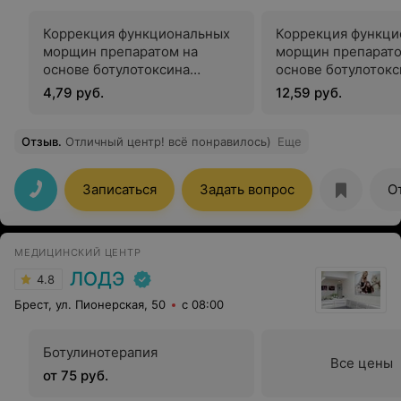
Коррекция функциональных
Коррекция функци
морщин препаратом на
морщин препарато
основе ботулотоксина
основе ботулотокс
«Диспорт» (1 единица)
«Релатокс» (1 еди
4,79 руб.
12,59 руб.
Отзыв
.
Отличный центр! всё понравилось)
Еще
Записаться
Задать вопрос
О
МЕДИЦИНСКИЙ ЦЕНТР
ЛОДЭ
4.8
Брест, ул. Пионерская, 50
с 08:00
Ботулинотерапия
Все цены
от 75 руб.