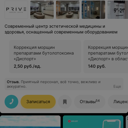
Современный центр эстетической медицины и
здоровья, оснащенный современным оборудованием
Коррекция морщин
Коррекция морщи
препаратами бутолотоксина
препаратами буто
«Диспорт»
«Диспорт» в облас
зоны
2,50 руб./ед.
140 руб.
Отзыв
.
Приятный персонал, всё точно, вежливо и
аккуратно.
Еще
54
Записаться
Отзывы
Лицен