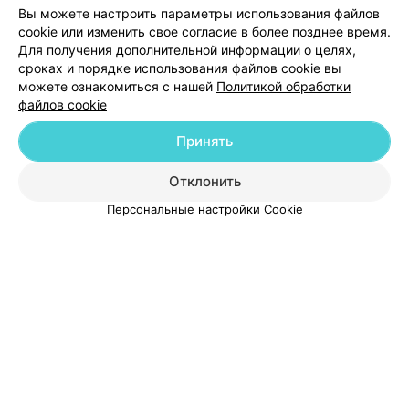
Добавить компанию
Вы можете настроить параметры использования файлов
cookie или изменить свое согласие в более позднее время.
Для получения дополнительной информации о целях,
Добавить специалиста
сроках и порядке использования файлов cookie вы
можете ознакомиться с нашей
Политикой обработки
файлов cookie
Принять
О проекте
Новости проекта
Размещение рекламы
Отклонить
Медицинский маркетинг
Публичный договор
Персональные настройки Cookie
Пользовательское соглашение
Способы оплаты
Вакансии
Партнеры
Написать руководителю 103.by
Написать в поддержку
Персональные настройки cookie
Обработка персональных данных