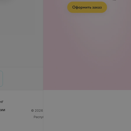
нг
сии
© 2026 ООО «Артокс Лаб», УНП 191700409
| 220012,
Республика Беларусь, г. Минск, улица Толбухина, 2,
пом. 16 | help@103.by
Служба поддержки
+375 291212755