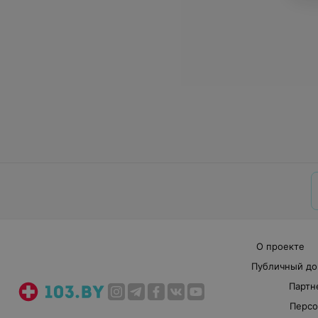
О проекте
Публичный до
Партн
Персо