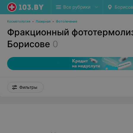
Все рубрики
Борисов
Косметология
•
Лазерная
•
Фотолечение
Фракционный фототермолиз
Борисове
0
Фильтры